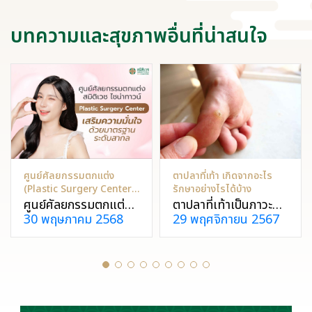
บทความและสุขภาพอื่นที่น่าสนใจ
ศูนย์ศัลยกรรมตกแต่ง
ตาปลาที่เท้า เกิดจากอะไร
(Plastic Surgery Center)
รักษาอย่างไรได้บ้าง
– เสริมความมั่นใจด้วย
ศูนย์ศัลยกรรมตกแต่ง
ตาปลาที่เท้าเป็นภาวะที่
มาตรฐานระดับสากล
30 พฤษภาคม 2568
29 พฤศจิกายน 2567
รพ.สมิติเวช ไชน่าทาวน์
ผิวหนังแข็งตัวเป็นก้อน
ช่วยแก้ปัญหาเรื่องรูป
กลมนูน มีจุดดำตรง
ลักษณ์และเพิ่มความ
กลาง เกิดจากแรงกด
มั่นใจผ่านการผ่าตัด
ทับซ้ำ ๆ ทำรู้สึกให้เจ็บ
แก้ไขรูปลักษณ์ โดย
เมื่อเดิน ซึ่งจำเป็นต้อง
แพทย์ที่มีความ
ได้รับการรักษาที่เหมาะ