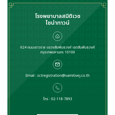
เชี่ยวชาญโดยเฉพาะ
สม
โรงพยาบาลสมิติเวช
ไชน่าทาวน์
624 ถนนเยาวราช แขวงสัมพันธวงศ์ เขตสัมพันธวงศ์
กรุงเทพมหานคร 10100
Email :
sctregistration@samitivej.co.th
โทร : 02-118-7893