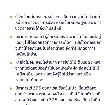
รู้สึกเจ็บแน่นบริเวณหน้าอก : เป็นความรู้สึกไม่สบายที่
หน้าอก อาจมีอาการปวด หรือเจ็บเหมือนถูกบีบ อาการ
ปวดอาจลามได้ถึงบ่าและไหล่
มีอาการเหนื่อยล้า รู้สึกเหนื่อยง่ายมากขึ้น ในขณะที่อยู่
เฉยๆ ไม่ได้ออกแรงทำกิจกรรมใดๆ : เมื่อโควิดลงปอด
จะทำให้ออกซิเจนในเลือดต่ำลง จึงทำให้เกิดอาการ
เหนื่อยล้าง่าย
หายใจไม่อิ่ม หายใจลำบาก หายใจได้ไม่เต็มปอด : หลัง
จากที่
โควิดลงปอด
ทำให้ปอดเกิดพังผืด ยืดหยุ่นได้ไม่
เหมือนเดิม เวลาหายใจจึงรู้สึกได้ว่าหายใจไม่อิ่ม
หายใจไม่เต็มปอด
มีอาการไข้ 37.5 องศาเซลเซียสขึ้นไป : เมื่อ
โควิดลง
ปอด
ร่างกายจะตอบหนองด้วยการเป็นไข้ โดยถ้าหากมี
อุณหภูมิร่างกายเกิน 37.5 องศาเซลเซียส ก็ถือว่าเป็น