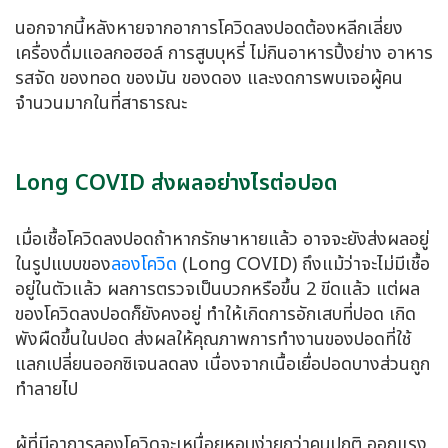
นอกจากนี้หลังหายจากอาการ
โควิดลงปอด
ต้องหลีกเลี่ยง
เครื่องดื่มแอลกอฮอล์ การสูบบุหรี่ ไม่กินอาหารปิ้งย่าง อาหาร
รสจัด ของทอด ของมัน ของดอง และงดการพบเจอผู้คน
จำนวนมากในที่สาธารณะ
Long COVID ส่งผลอย่างไรต่อปอด
เมื่อเชื้อ
โควิดลงปอด
ถ้าหากรักษาหายแล้ว อาจจะยังส่งผลอยู่
ในรูปแบบของ
ลองโควิด
(Long COVID) ถึงแม้ว่าจะไม่มีเชื้อ
อยู่ในตัวแล้ว ผลการตรวจเป็นบวกหรือขึ้น 2 ขีดแล้ว แต่ผล
ของ
โควิดลงปอด
ก็ยังคงอยู่ ทำให้เกิดการอักเสบที่ปอด เกิด
พังผืดขึ้นในปอด ส่งผลให้คุณภาพการทำงานของปอดที่ใช้
แลกเปลี่ยนออกซิเจนลดลง เนื่องจากเนื้อเยื่อปอดบางส่วนถูก
ทำลายไป
ผู้ที่มีอาการลองโควิดจะเหนื่อยหอบง่ายกว่าคนปกติ ออกแรง