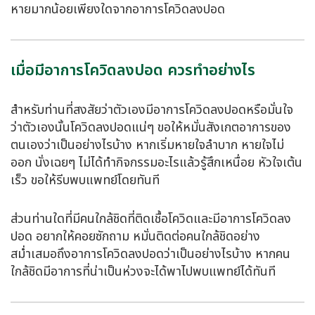
หายมากน้อยเพียงใดจากอาการ
โควิดลงปอด
เมื่อมีอาการโควิดลงปอด ควรทำอย่างไร
สำหรับท่านที่สงสัยว่าตัวเองมีอาการ
โควิดลงปอด
หรือมั่นใจ
ว่าตัวเองนั้น
โควิดลงปอด
แน่ๆ ขอให้หมั่นสังเกตอาการของ
ตนเองว่าเป็นอย่างไรบ้าง หากเริ่มหายใจลำบาก หายใจไม่
ออก นั่งเฉยๆ ไม่ได้ทำกิจกรรมอะไรแล้วรู้สึกเหนื่อย หัวใจเต้น
เร็ว ขอให้รีบพบแพทย์โดยทันที
ส่วนท่านใดที่มีคนใกล้ชิดที่ติดเชื้อโควิดและมีอาการ
โควิดลง
ปอด
อยากให้คอยซักถาม หมั่นติดต่อคนใกล้ชิดอย่าง
สม่ำเสมอถึงอาการ
โควิดลงปอด
ว่าเป็นอย่างไรบ้าง หากคน
ใกล้ชิดมีอาการที่น่าเป็นห่วงจะได้พาไปพบแพทย์ได้ทันที