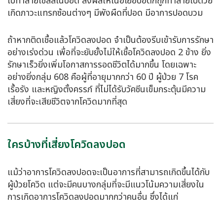
ไปทำลายเซลล์ในปอด ส่งผลให้เนื้อเยื่อปอดก็ถูกทำลายไปด้วย
เกิดภาวะแทรกซ้อนต่างๆ มีพังผืดที่ปอด มีอาการปอดบวม
ถ้าหากติดเชื้อแล้ว
โควิดลงปอด
จำเป็นต้องรีบเข้ารับการรักษา
อย่างเร่งด่วน เพื่อที่จะยับยั้งไม่ให้เชื้อ
โควิดลงปอด
2 ข้าง ยิ่ง
รักษาเร็วยิ่งเพิ่มโอกาสการรอดชีวิตได้มากขึ้น โดยเฉพาะ
อย่างยิ่งกลุ่ม 608 คือผู้ที่อายุมากกว่า 60 ปี ผู้ป่วย 7 โรค
เรื้อรัง และหญิงตั้งครรภ์ ที่ไม่ได้รับวัคซีนเข็มกระตุ้นมีความ
เสี่ยงที่จะเสียชีวิตจากโควิดมากที่สุด
ใครบ้างที่เสี่ยงโควิดลงปอด
แม้ว่าอาการ
โควิดลงปอด
จะเป็นอาการที่สามารถเกิดขึ้นได้กับ
ผู้ป่วยโควิด แต่จะมีคนบางกลุ่มที่จะมีแนวโน้มความเสี่ยงใน
การเกิดอาการ
โควิดลงปอด
มากกว่าคนอื่น ซึ่งได้แก่