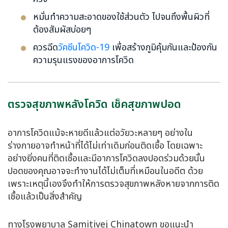
หมั่นทำความสะอาดของใช้ส่วนตัว ไปจนถึงพื้นผิวที่
ต้องสัมผัสบ่อยๆ
ควรฉีด
วัคซีนโควิด-19
เพื่อสร้างภูมิคุ้มกันและป้องกัน
ความรุนแรงของอาการโควิด
ตรวจสุขภาพหลังโควิด เช็คสุขภาพปอด
อาการโควิดแม้จะหายดีแล้วแต่อวัยวะหลายๆ อย่างใน
ร่างกายอาจทำหน้าที่ได้ไม่เท่าเดิมก่อนติดเชื้อ โดยเฉพาะ
อย่างยิ่งคนที่ติดเชื้อและมีอาการ
โควิดลงปอด
ร่วมด้วยนั้น
ปอดของคุณอาจจะทำงานได้ไม่เต็มที่เหมือนในอดีต ด้วย
เพราะเหตุนี้เองจึงทำให้การตรวจสุขภาพหลังหายจากการติด
เชื้อแล้วเป็นสิ่งสำคัญ
ทางโรงพยาบาล Samitivej Chinatown ขอแนะนำ