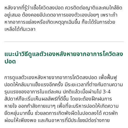
หลังจากที่รู้ว่าเชื้อ
โควิดลงปอด
ควรติดต่อญาติและคนใกล้ชิด
อยู่เสมอ ต้องคอยอัปเดตอาการของตัวเองบ่อยๆ เพราะถ้า
หากอาการแย่ลงหรือเกิดเหตุฉุกเฉินขึ้น ก็จะได้รับการช่วย
เหลือได้ทันเวลา
แนะนำวิธีดูแลตัวเองหลังหายจากอาการโควิดลง
ปอด
การดูแลตัวเองหลังหายจากอาการ
โควิดลงปอด
เพื่อฟื้นฟู
ปอดให้กลับมาแข็งแรงอีกครั้ง มีระยะเวลาที่ต่างกันตามความ
รุนแรงของอาการในแต่ละคน ปกติแล้วเมื่อผ่านไป 3-4
สัปดาห์ก็จะเริ่มเห็นผลลัพธ์ที่ดีขึ้น โดยจะต้องฝึกฝนการ
หายใจ ออกกำลังกายเบาๆ เพื่อที่จะบริหารปอดให้เกิดความ
ยืดหยุ่นมากขึ้น ช่วยลดการเกิดพังผืดในปอดลงได้ ควรพัก
ผ่อนให้เพียงพอ และกินอาหารที่มีประโยชน์ต่อร่างกาย