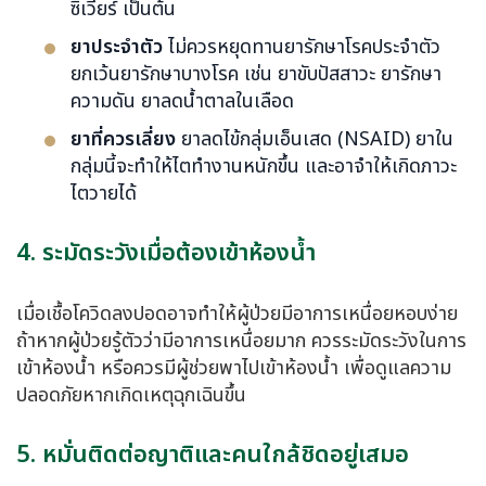
ซิเวียร์ เป็นต้น
ยาประจำตัว
ไม่ควรหยุดทานยารักษาโรคประจำตัว
ยกเว้นยารักษาบางโรค เช่น ยาขับปัสสาวะ ยารักษา
ความดัน ยาลดน้ำตาลในเลือด
ยาที่ควรเลี่ยง
ยาลดไข้กลุ่มเอ็นเสด (NSAID) ยาใน
กลุ่มนี้จะทำให้ไตทำงานหนักขึ้น และอาจำให้เกิดภาวะ
ไตวายได้
4. ระมัดระวังเมื่อต้องเข้าห้องน้ำ
เมื่อเชื้อ
โควิดลงปอด
อาจทำให้ผู้ป่วยมีอาการเหนื่อยหอบง่าย
ถ้าหากผู้ป่วยรู้ตัวว่ามีอาการเหนื่อยมาก ควรระมัดระวังในการ
เข้าห้องน้ำ หรือควรมีผู้ช่วยพาไปเข้าห้องน้ำ เพื่อดูแลความ
ปลอดภัยหากเกิดเหตุฉุกเฉินขึ้น
5. หมั่นติดต่อญาติและคนใกล้ชิดอยู่เสมอ