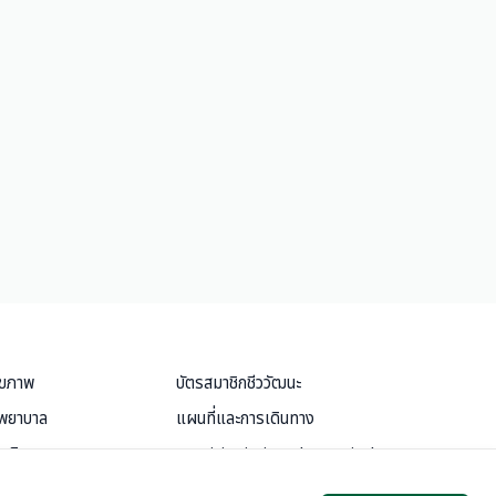
ุขภาพ
บัตรสมาชิกชีววัฒนะ
งพยาบาล
แผนที่และการเดินทาง
ละกิจกรรม
Samitivej Virtual Hospital
ะโปรโมชั่น
ข้อกำหนดการใช้งาน