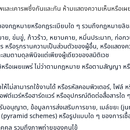
ภาพและเคารพซึ่งกันและกัน ห้ามแสดงความเห็นหรือเผยแพ
ติของกฎหมายหรือกฎระเบียบใด ๆ รวมถึงกฎหมายลิขสิ
ย, ข่มขู่, ก้าวร้าว, หยาบคาย, หมิ่นประมาท, ก่อกวน,
ร หรือรุกรานความเป็นส่วนตัวของผู้อื่น, หรือแสดงค
เหมาะสมตามดุลพินิจแต่เพียงผู้เดียวของสมิติเวช
ปใช้หรือเผยแพร่ ไม่ว่าตามกฎหมาย หรือตามสัญญา หรื
ทำให้ไม่สามารถใช้งานได้ หรือรหัสคอมพิวเตอร์, ไฟล์ 
ฟต์แวร์หรือฮาร์ดแวร์ หรืออุปกรณ์ติดต่อสื่อสารใด 
ม่ได้รับอนุญาต, ข้อมูลการส่งเสริมการขาย, เมล์ขยะ
โซ่ (pyramid schemes) หรือรูปแบบใด ๆ ของการเชื้
นบุคคล รวมถึงภาพถ่ายของคนไข้