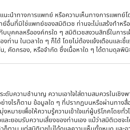
ห้คำแนะนำทางการแพทย์ หรือความเห็นทางการแพทย์โดย
์อื่นที่มิใช่แพทย์ของสมิติเวช ท่านจะไม่แสร้งทำหรือ
ับบุคคลหรือองค์กรใด ๆ สมิติเวชสงวนสิทธิ์ในการเฝ้า
งท่าน ในเวลาใด ๆ ก็ได้ โดยไม่ต้องแจ้งเตือนและชี้แ
น, คัดกรอง, หรือจำกัด ซึ่งเนื้อหาใด ๆ ได้ตามดุลพินิจ
ใช้ระดับความชำนาญ ความเอาใจใส่ตามสมควรในเชิงพาณ
ย่างไรก็ตาม ข้อมูลใด ๆ ที่ปรากฏบนหรือผ่านทางสื่อ
ละมุ่งหมายเพื่อให้ความรู้ความเข้าใจแก่ผู้บริโภคโดยทั่
ละยอมรับความเสี่ยงของท่านเอง แม้ว่าสมิติเวชจะไ
วก็ตาม แต่สมิติเวชไม่ได้ดูแลความเห็นทั้งหมด แล