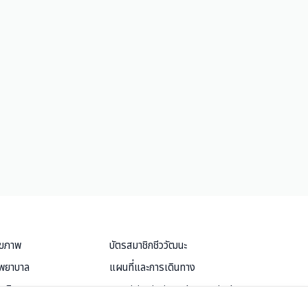
ุขภาพ
บัตรสมาชิกชีววัฒนะ
งพยาบาล
แผนที่และการเดินทาง
ละกิจกรรม
Samitivej Virtual Hospital