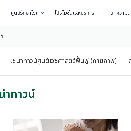
์
ศูนย์รักษาโรค
โปรโมชั่นและบริการ
บทความส
ศูนย์วัคซีน สมิติเวช ไชน่าทาวน์
ไชน่าทาวน์ศูนย์เวชศาสตร์ฟื้นฟู (กายภาพ)
ส
น่าทาวน์