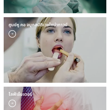
ศูนย์หู คอ จมูกสมิติเวชไชน่าทาวน์
ไลฟ์เซ็นเตอร์