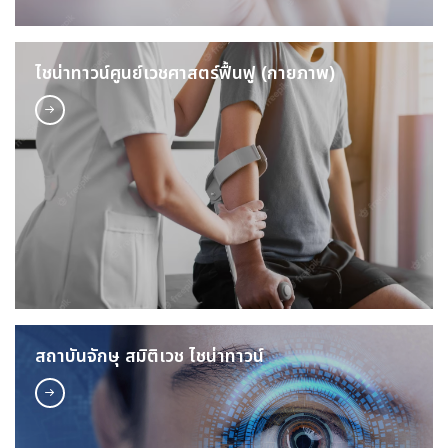
ไชน่าทาวน์ศูนย์เวชศาสตร์ฟื้นฟู (กายภาพ)
สถาบันจักษุ สมิติเวช ไชน่าทาวน์