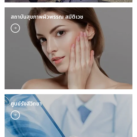
สถาบันสุขภาพผิวพรรณ สมิติเวช
ศูนย์รังสีวิทยา