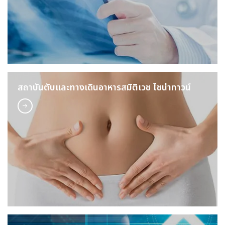
สถาบันตับและทางเดินอาหารสมิติเวช ไชน่าทาวน์