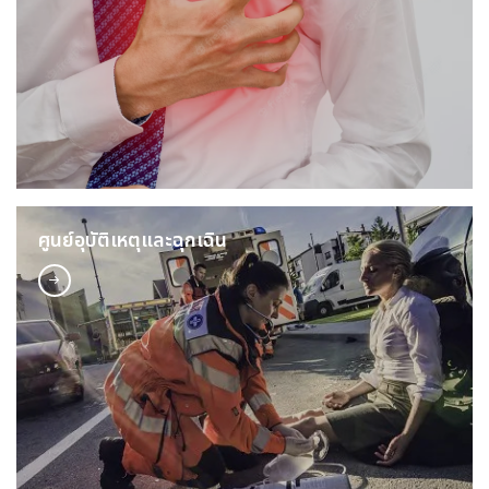
ศูนย์อุบัติเหตุและฉุกเฉิน