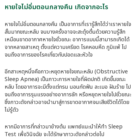
หายใจไม่อิ่มตอนกลางคืน เกิดจากอะไร
หายใจไม่อิ่มตอนกลางคืน เป็นอาการที่เรารู้สึกได้ว่าเราหายใจ
สั้นมากขณะหลับ จนบางครั้งอาจจะสะดุ้งตื่นด้วยความรู้สึก
เหมือนขาดอากาศหายใจชั่วขณะ อาการแบบนี้สามารถเกิดได้
จากหลายสาเหตุ ตั้งแต่ความเครียด โรคหอบหืด ภูมิแพ้ ไป
จนถึงอาการของโรคเกี่ยวกับปอดและหัวใจ
อีกสาเหตุหนึ่งคือภาวะหยุดหายใจขณะหลับ (Obstructive
Sleep Apnea) เป็นภาวะการหายใจที่ผิดปกติ เกิดขึ้นขณะ
หลับ โดยอาการจะมีตั้งแต่กรน นอนกัดฟัน ละเมอ ฝันร้าย ไป
จนถึงอาการรุนแรงอย่างอาการชัก หรือหยุดหายใจไปชั่วขณะ
ซึ่งภาวะดังกล่าวอาจนำมาสู่การขาดอากาศจนเสียชีวิตได้โดย
ไม่รู้ตัว
หากมีอาการที่กล่าวมาข้างต้น แพทย์แนะนำให้ทำ Sleep
Test เพื่อวินิจฉัย จะได้รักษาภาวะดังกล่าวต่อไป