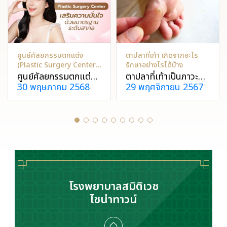
ศูนย์ศัลยกรรมตกแต่ง
ตาปลาที่เท้า เกิดจากอะไร
(Plastic Surgery Center)
รักษาอย่างไรได้บ้าง
– เสริมความมั่นใจด้วย
ศูนย์ศัลยกรรมตกแต่ง
ตาปลาที่เท้าเป็นภาวะที่
มาตรฐานระดับสากล
30 พฤษภาคม 2568
29 พฤศจิกายน 2567
รพ.สมิติเวช ไชน่าทาวน์
ผิวหนังแข็งตัวเป็นก้อน
ช่วยแก้ปัญหาเรื่องรูป
กลมนูน มีจุดดำตรง
ลักษณ์และเพิ่มความ
กลาง เกิดจากแรงกด
มั่นใจผ่านการผ่าตัด
ทับซ้ำ ๆ ทำรู้สึกให้เจ็บ
แก้ไขรูปลักษณ์ โดย
เมื่อเดิน ซึ่งจำเป็นต้อง
แพทย์ที่มีความ
ได้รับการรักษาที่เหมาะ
เชี่ยวชาญโดยเฉพาะ
สม
โรงพยาบาลสมิติเวช
ไชน่าทาวน์