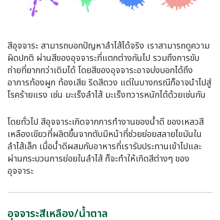
สีอุจจาระ สามารถบอกปัญหาลำไส้ได้จริง เราสามารถดูความ
ผิดปกติ ผ่านสีของอุจจาระที่แตกต่างกันไป รวมถึงการขับ
ถ่ายที่ยากกว่าเดิมได้ โดยสีของอุจจาระอาจบ่งบอกได้ถึง
อาการท้องผูก ท้องเสีย ริดสีดวง แต่ในบางกรณีก็อาจนำไปสู่
โรคร้ายแรง เช่น มะเร็งลำไส้ มะเร็งทวารหนักได้ด้วยเช่นกัน
โดยทั่วไป สีอุจจาระเกิดจากการทำงานของน้ำดี ของเหลวสี
เหลืองเขียวที่ผลิตขึ้นจากตับมีหน้าที่ช่วยย่อยสลายไขมันใน
ลำไส้เล็ก เมื่อน้ำดีผสมกับอาหารที่เรารับประทานเข้าไปและ
ผ่านกระบวนการย่อยในลำไส้ ก็จะทำให้เกิดสีต่างๆ ของ
อุจจาระ
อุจจาระสีเหลือง/น้ำตาล