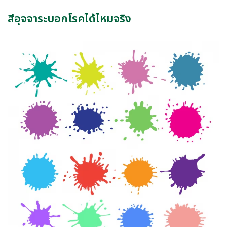
สีอุจจาระบอกโรคได้ไหมจริง