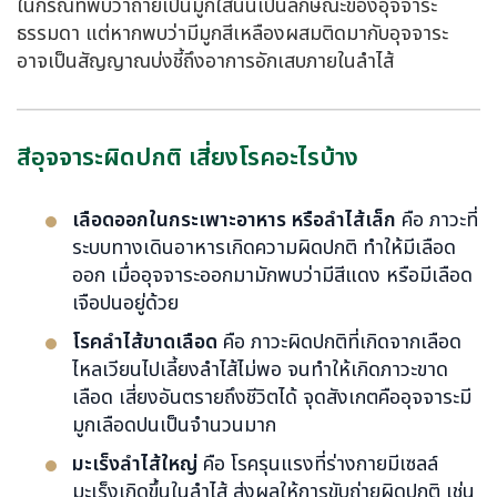
ในกรณีที่พบว่าถ่ายเป็นมูกใสนั้นเป็นลักษณะของอุจจาระ
ธรรมดา แต่หากพบว่ามีมูกสีเหลืองผสมติดมากับอุจจาระ
อาจเป็นสัญญาณบ่งชี้ถึงอาการอักเสบภายในลำไส้
สีอุจจาระผิดปกติ เสี่ยงโรคอะไรบ้าง
เลือดออกในกระเพาะอาหาร หรือลำไส้เล็ก
คือ ภาวะที่
ระบบทางเดินอาหารเกิดความผิดปกติ ทำให้มีเลือด
ออก เมื่ออุจจาระออกมามักพบว่ามีสีแดง หรือมีเลือด
เจือปนอยู่ด้วย
โรคลำไส้ขาดเลือด
คือ ภาวะผิดปกติที่เกิดจากเลือด
ไหลเวียนไปเลี้ยงลำไส้ไม่พอ จนทำให้เกิดภาวะขาด
เลือด เสี่ยงอันตรายถึงชีวิตได้ จุดสังเกตคืออุจจาระมี
มูกเลือดปนเป็นจำนวนมาก
มะเร็งลำไส้ใหญ่
คือ โรครุนแรงที่ร่างกายมีเซลล์
มะเร็งเกิดขึ้นในลำไส้ ส่งผลให้การขับถ่ายผิดปกติ เช่น