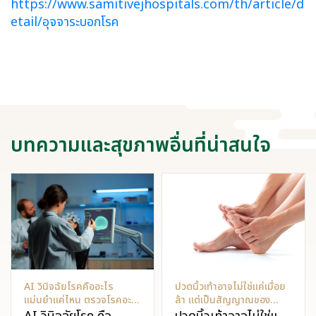
https://www.samitivejhospitals.com/th/article/d
etail/อุจจาระบอกโรค
บทความและสุขภาพอื่นที่น่าสนใจ
AI วินิจฉัยโรคคืออะไร
ปวดนิ้วเท้าอาจไม่ใช่แค่เมื่อย
แม่นยำแค่ไหน ตรวจโรคอะไร
ล้า แต่เป็นสัญญาณของ
ได้บ้าง?
ปัญหาสุขภาพ!