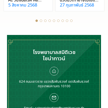
AI วินิจฉัยโรค คือ
ปวดนิ้วเท้าอาจไม่ใช่แค่
5 สิงหาคม 2568
27 กุมภาพันธ์ 2568
การนำเทคโนโลยีปัญญา
อาการทั่วไป แต่เป็น
ประดิษฐ์มาใช้ในการเป็น
สัญญาณที่บอกปัญหา
ผู้ช่วยวินิจฉัยให้กับ
สุขภาพที่ซ่อนอยู่ มา
แพทย์ ช่วยเพิ่มความ
ทำความรู้จักสาเหตุและ
แม่นยำด้วยการประมวล
แนวทางการรักษา เพื่อ
ข้อมูลจำนวนมากใน
บรรเทาและป้องกันไม่ให้
เวลาสั้น ๆ
อาการแย่ลง
โรงพยาบาลสมิติเวช
ไชน่าทาวน์
624 ถนนเยาวราช แขวงสัมพันธวงศ์ เขตสัมพันธวงศ์
กรุงเทพมหานคร 10100