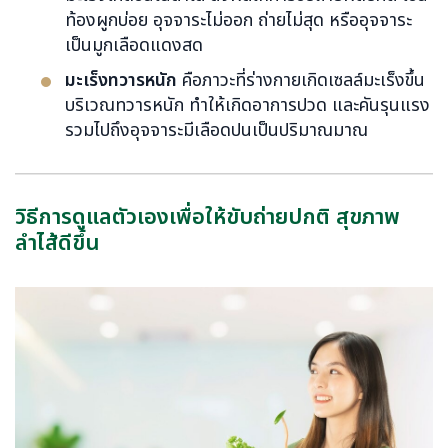
ท้องผูกบ่อย อุจจาระไม่ออก ถ่ายไม่สุด หรืออุจจาระ
เป็นมูกเลือดแดงสด
มะเร็งทวารหนัก
คือภาวะที่ร่างกายเกิดเซลล์มะเร็งขึ้น
บริเวณทวารหนัก ทำให้เกิดอาการปวด และคันรุนแรง
รวมไปถึงอุจจาระมีเลือดปนเป็นปริมาณมาณ
วิธีการดูแลตัวเองเพื่อให้ขับถ่ายปกติ สุขภาพ
ลำไส้ดีขึ้น