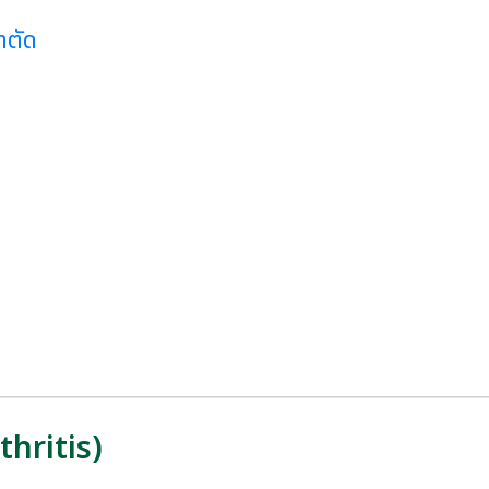
าตัด
thritis)