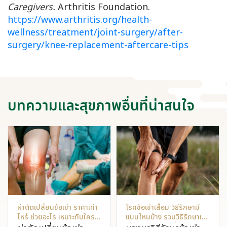
Caregivers.
Arthritis Foundation.
https://www.arthritis.org/health-
wellness/treatment/joint-surgery/after-
surgery/knee-replacement-aftercare-tips
บทความและสุขภาพอื่นที่น่าสนใจ
ผ่าตัดเปลี่ยนข้อเข่า ราคาเท่า
โรคข้อเข่าเสื่อม วิธีรักษามี
ไหร่ ช่วยอะไร เหมาะกับใคร
แบบไหนบ้าง รวมวิธีรักษาเข่า
บ้าง
เสื่อมให้กลับมาดีขึ้น