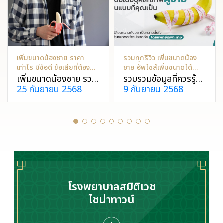
เพิ่มขนาดน้องชาย ราคา
รวมทุกรีวิว เพิ่มขนาดน้อง
เท่าไร มีข้อดี ข้อเสียที่ต้อง
ชาย อัพไซส์เพิ่มขนาดได้
กังวลไหม
อย่างปลอดภัย
เพิ่มขนาดน้องชาย รวม
รวบรวมข้อมูลที่ควรรู้
25 กันยายน 2568
9 กันยายน 2568
ข้อมูลและราคาเพิ่ม
และรีวิวเกี่ยวกับการเพิ่ม
ขนาดน้องชาย เปรียบ
ขนาดน้องชายทุกวิธีที่
เทียบราคาแต่ละวิธีอย่าง
ปลอดภัยและได้
ชัดเจน ทั้งแบบผ่าตัด
มาตรฐาน พร้อมข้อควร
และไม่ผ่าตัด พร้อมคำ
ระวังที่ต้องรู้เกี่ยวกับ
แนะนำทางการแพทย์
การเพิ่มขนาดก่อน
แบบไหนปลอดภัย
ตัดสินใจเข้ารับการรักษา
โรงพยาบาลสมิติเวช
ไชน่าทาวน์