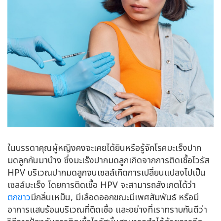
ในบรรดาคุณผู้หญิงคงจะเคยได้ยินหรือรู้จักโรคมะเร็งปาก
มดลูกกันมาบ้าง ซึ่งมะเร็งปากมดลูกเกิดจากการติดเชื้อไวรัส
HPV บริเวณปากมดลูกจนเซลล์เกิดการเปลี่ยนแปลงไปเป็น
เซลล์มะเร็ง โดยการติดเชื้อ HPV จะสามารถสังเกตได้ว่า
ตกขาว
มีกลิ่นเหม็น, มีเลือดออกขณะมีเพศสัมพันธ์ หรือมี
อาการแสบร้อนบริเวณที่ติดเชื้อ และอย่างที่เราทราบกันดีว่า