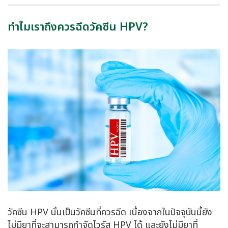
ทำไมเราถึงควรฉีดวัคซีน HPV?
วัคซีน HPV นั้นเป็นวัคซีนที่ควรฉีด เนื่องจากในปัจจุบันนี้ยัง
ไม่มียาที่จะสามารถกำจัดไวรัส HPV ได้ และยังไม่มียาที่