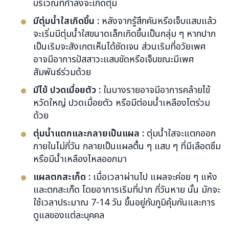
บริเวณที่กำลังจะเกิดตุ่ม
มีตุ่มน้ำใสเกิดขึ้น :
หลังจากรู้สึกคันหรือเจ็บแสบแล้ว
จะเริ่มมีตุ่มน้ำใสขนาดเล็กเกิดขึ้นเป็นกลุ่ม ๆ หากปาก
เป็นเริมจะสังเกตเห็นได้ชัดเจน ส่วนเริมที่อวัยเพศ
อาจมีอาการปัสสาวะแสบขัดหรือเจ็บขณะมีเพศ
สัมพันธ์ร่วมด้วย
มีไข้ ปวดเมื่อยตัว :
ในบางรายอาจมีอาการคล้ายไข้
หวัดใหญ่ ปวดเมื่อยตัว หรือมีต่อมน้ำเหลืองโตร่วม
ด้วย
ตุ่มน้ำแตกและกลายเป็นแผล :
ตุ่มน้ำใสจะแตกออก
ภายในไม่กี่วัน กลายเป็นแผลตื้น ๆ แสบ ๆ ที่มีเลือดซึม
หรือมีน้ำเหลืองไหลออกมา
แผลตกสะเก็ด :
เมื่อเวลาผ่านไป แผลจะค่อย ๆ แห้ง
และตกสะเก็ด โดยอาการเริมที่ปาก กี่วันหาย นั้น มักจะ
ใช้เวลาประมาณ 7-14 วัน ขึ้นอยู่กับภูมิคุ้มกันและการ
ดูแลของแต่ละบุคคล