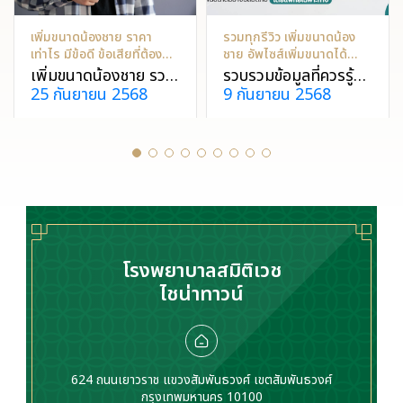
เพิ่มขนาดน้องชาย ราคา
รวมทุกรีวิว เพิ่มขนาดน้อง
เท่าไร มีข้อดี ข้อเสียที่ต้อง
ชาย อัพไซส์เพิ่มขนาดได้
กังวลไหม
อย่างปลอดภัย
เพิ่มขนาดน้องชาย รวม
รวบรวมข้อมูลที่ควรรู้
25 กันยายน 2568
9 กันยายน 2568
ข้อมูลและราคาเพิ่ม
และรีวิวเกี่ยวกับการเพิ่ม
ขนาดน้องชาย เปรียบ
ขนาดน้องชายทุกวิธีที่
เทียบราคาแต่ละวิธีอย่าง
ปลอดภัยและได้
ชัดเจน ทั้งแบบผ่าตัด
มาตรฐาน พร้อมข้อควร
และไม่ผ่าตัด พร้อมคำ
ระวังที่ต้องรู้เกี่ยวกับ
แนะนำทางการแพทย์
การเพิ่มขนาดก่อน
แบบไหนปลอดภัย
ตัดสินใจเข้ารับการรักษา
โรงพยาบาลสมิติเวช
ไชน่าทาวน์
624 ถนนเยาวราช แขวงสัมพันธวงศ์ เขตสัมพันธวงศ์
กรุงเทพมหานคร 10100