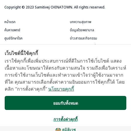
Copyright © 2023 Samitivej CHINATOWN. All rights reserved.
หน้าแรก
บทความสุขภาพ
ค้นหาแพทย์
ข้อมูลโรงพยาบาล
ศูนย์รักษาโรค
ข่าวสารและกิจกรรม
บริการสำหรับผู้ป่วย
แพ็กเกจและโปรโมชั่น
เว็บไซต์นี้ใช้คุกกี้
ข้อกำหนดและการใช้งาน
ห้องพักผู้ป่วย
เราใช้คุกกี้เพื่อเพิ่มประสบการณ์ที่ดีในการใช้เว็บไซต์ แสดง
เนื้อหาและโฆษณาให้ตรงกับความสนใจ รวมถึงเพื่อวิเคราะห์
บัตรสมาชิกชีววัฒนะ
การเข้าใช้งานเว็บไซต์และทำความเข้าใจว่าผู้ใช้งานมาจาก
แผนที่และการเดินทาง
ที่ใด คุณสามารถเลือกตั้งค่าความยินยอมการใช้คุกกี้ได้ โดย
Samitivej Virtual Hospital
คลิก “การตั้งค่าคุกกี้”
นโยบายคุกกี้
ข้อกำหนดการใช้งาน
ยอมรับทั้งหมด
การตั้งค่าคุกกี้