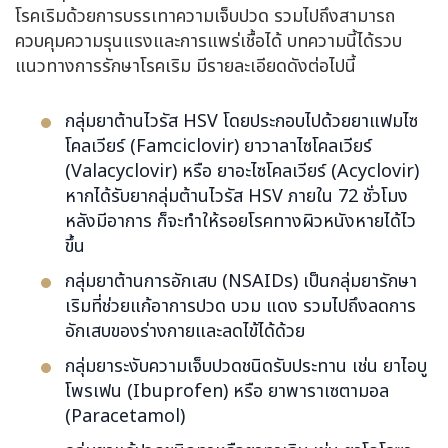
โรคเริมด้วยการบรรเทาความเจ็บปวด รวมไปถึงสามารถ
ควบคุมความรุนแรงและการแพร่เชื้อได้ บทความนี้ได้รวบ
แนวทางการรักษาโรคเริม มีรายละเอียดดังต่อไปนี้
กลุ่มยาต้านไวรัส HSV โดยประกอบไปด้วยยาแฟมไซ
โคลเวียร์ (Famciclovir) ยาวาลาไซโคลเวียร์
(Valacyclovir) หรือ ยาอะไซโคลเวียร์ (Acyclovir)
หากได้รับยากลุ่มต้านไวรัส HSV ภายใน 72 ชั่วโมง
หลังมีอาการ ก็จะทำให้รอยโรคทางผิวหนังหายได้ไว
ขึ้น
กลุ่มยาต้านการอักเสบ (NSAIDs) เป็นกลุ่มยารักษา
เริมที่ช่วยแก้อาการปวด บวม แดง รวมไปถึงลดการ
อักเสบของร่างกายและลดไข้ได้ด้วย
กลุ่มยาระงับความเจ็บปวดชนิดรับประทาน เช่น ยาไอบู
โพรเฟน (Ibuprofen) หรือ ยาพาราเซตามอล
(Paracetamol)