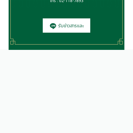
โทร : 02-118-7893
รับข่าวสารและ
โปรโมชั่น