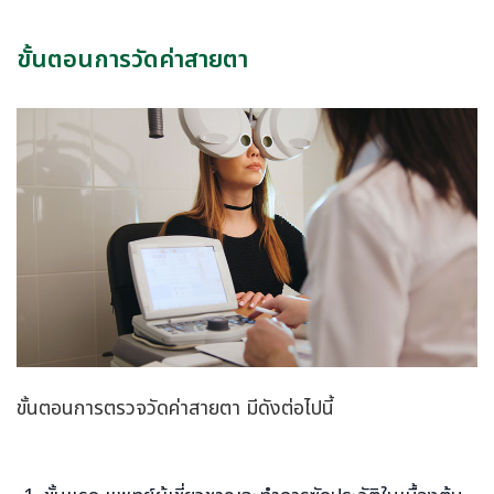
ขั้นตอนการวัดค่าสายตา
ขั้นตอนการตรวจวัดค่าสายตา มีดังต่อไปนี้