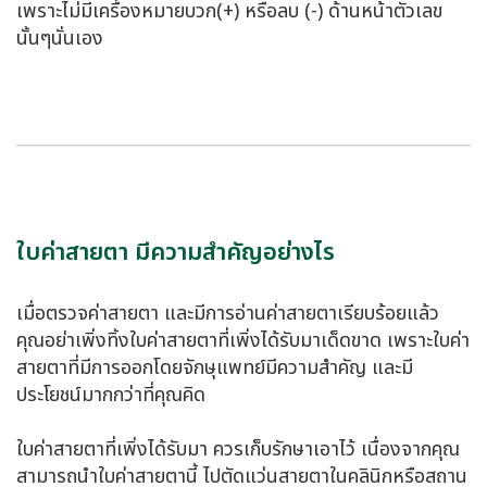
เพราะไม่มีเครื่องหมายบวก(+) หรือลบ (-) ด้านหน้าตัวเลข
นั้นๆนั่นเอง
ใบค่าสายตา มีความสำคัญอย่างไร
เมื่อตรวจค่าสายตา และมีการอ่านค่าสายตาเรียบร้อยแล้ว
คุณอย่าเพิ่งทิ้งใบค่าสายตาที่เพิ่งได้รับมาเด็ดขาด เพราะใบค่า
สายตาที่มีการออกโดยจักษุแพทย์มีความสำคัญ และมี
ประโยชน์มากกว่าที่คุณคิด
ใบค่าสายตาที่เพิ่งได้รับมา ควรเก็บรักษาเอาไว้ เนื่องจากคุณ
สามารถนำใบค่าสายตานี้ ไปตัดแว่นสายตาในคลินิกหรือสถาน