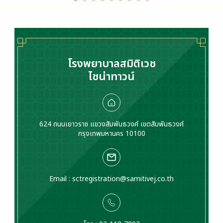
ไม่ได้ รักษาโดยการให้ยา
ดวงตาอย่างถูกต้อง
ป้องกันได้ด้วยการฉีด
เพื่อสุขภาพตาที่ดีใน
วัคซีนและดูแลภูมิคุ้มกัน
ระยะยาว
ให้ทำงานปกติ
โรงพยาบาลสมิติเวช
ไชน่าทาวน์
624 ถนนเยาวราช แขวงสัมพันธวงศ์ เขตสัมพันธวงศ์
กรุงเทพมหานคร 10100
Email :
sctregistration@samitivej.co.th