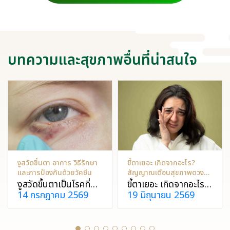
บทความและสุขภาพอื่นที่น่าสนใจ
งูสวัดขึ้นตา อาการ วิธีรักษา
ขี้ตาเยอะ เกิดจากอะไร?
และการป้องกันด้วยวัคซีน
สัญญาณเตือนสุขภาพดวงตา
ที่ไม่ควรละเลย
งูสวัดขึ้นตาเป็นโรคที่
ขี้ตาเยอะ เกิดจากอะไร?
14 กรกฎาคม 2569
19 มิถุนายน 2569
ทำให้มีผื่นหรือตุ่มน้ำ
รวมสาเหตุ อาการผิด
รอบดวงตา และปวด
ปกติที่ควรระวัง พร้อม
แสบ ตาแดง หรือสู้แสง
วิธีดูแลและป้องกัน