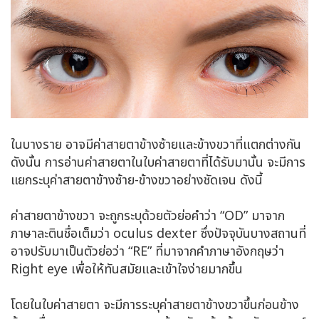
ในบางราย อาจมีค่าสายตาข้างซ้ายและข้างขวาที่แตกต่างกัน
ดังนั้น การอ่านค่าสายตาในใบค่าสายตาที่ได้รับมานั้น จะมีการ
แยกระบุค่าสายตาข้างซ้าย-ข้างขวาอย่างชัดเจน ดังนี้
ค่าสายตาข้างขวา จะถูกระบุด้วยตัวย่อคำว่า “OD” มาจาก
ภาษาละตินชื่อเต็มว่า oculus dexter ซึ่งปัจจุบันบางสถานที่
อาจปรับมาเป็นตัวย่อว่า “RE” ที่มาจากคำภาษาอังกฤษว่า
Right eye เพื่อให้ทันสมัยและเข้าใจง่ายมากขึ้น
โดยในใบค่าสายตา จะมีการระบุค่าสายตาข้างขวาขึ้นก่อนข้าง