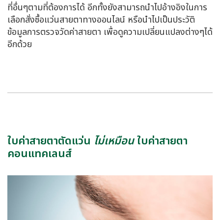
ที่อื่นๆตามที่ต้องการได้ อีกทั้งยังสามารถนำไปอ้างอิงในการ
เลือกสั่งซื้อแว่นสายตาทางออนไลน์ หรือนำไปเป็นประวัติ
ข้อมูลการตรวจวัดค่าสายตา เพื่อดูความเปลี่ยนแปลงต่างๆได้
อีกด้วย
ใบค่าสายตาตัดแว่น
ไม่เหมือน
ใบค่าสายตา
คอนแทคเลนส์