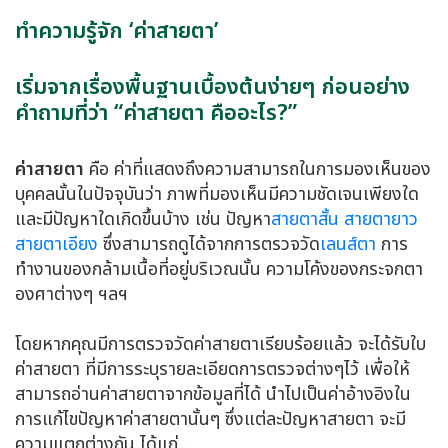
ทำความรู้จัก ‘ค่าสายตา’
เริ่มจากเรื่องพื้นฐานเบื้องต้นง่ายๆ ก่อนอย่าง
คำถามที่ว่า “ค่าสายตา คืออะไร?”
ค่าสายตา
คือ ค่าที่แสดงถึงความสามารถในการมองเห็นของ
บุคคลนั้นในปัจจุบันว่า ภาพที่มองเห็นมีความชัดเจนเพียงใด
และมีปัญหาใดเกิดขึ้นบ้าง เช่น ปัญหา
สายตาสั้น
สายตายาว
สายตาเอียง
ซึ่งสามารถดูได้จากการตรวจวัด
เลนส์ตา
การ
ทำงานของกล้ามเนื้อที่อยู่บริเวณนั้น ความโค้งของกระจกตา
องศาต่างๆ ฯลฯ
โดยหากคุณมีการตรวจวัดค่าสายตาเรียบร้อยแล้ว จะได้รับใบ
ค่าสายตา ที่มีการระบุรายละเอียดการตรวจต่างๆไว้ เพื่อให้
สามารถอ่านค่าสายตาจากข้อมูลที่ได้ นำไปเป็นค่าอ้างอิงใน
การแก้ไขปัญหาค่าสายตานั้นๆ ซึ่งแต่ละปัญหาสายตา จะมี
ความแตกต่างกัน ได้แก่…