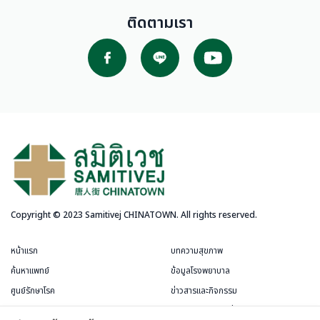
ติดตามเรา
Copyright © 2023 Samitivej CHINATOWN. All rights reserved.
หน้าแรก
บทความสุขภาพ
ค้นหาแพทย์
ข้อมูลโรงพยาบาล
ศูนย์รักษาโรค
ข่าวสารและกิจกรรม
บริการสำหรับผู้ป่วย
แพ็กเกจและโปรโมชั่น