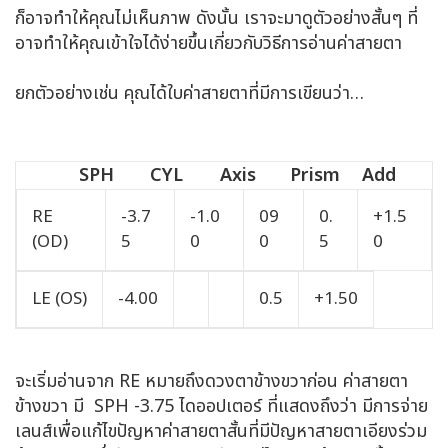
ก็อาจทำให้คุณไม่เห็นภาพ ดังนั้น เราจะมาดูตัวอย่างสั้นๆ ที่
อาจทำให้คุณเข้าใจได้ง่ายขึ้นเกี่ยวกับวิธีการอ่านค่าสายตา
ยกตัวอย่างเช่น คุณได้ใบค่าสายตาที่มีการเขียนว่า…
SPH
CYL
Axis
Prism
Add
RE
-3.7
-1.0
09
0.
+1.5
(OD)
5
0
0
5
0
LE (OS)
-4.00
0.5
+1.50
จะเริ่มอ่านจาก RE หมายถึงดวงตาข้างขวาก่อน ค่าสายตา
ข้างขวา มี SPH -3.75 ไดออปเตอร์ ที่แสดงถึงว่า มีการจ่าย
เลนส์เพื่อแก้ไขปัญหาค่าสายตาสั้นที่มีปัญหาสายตาเอียงร่วม