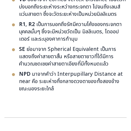
บ่งบอกถึงระยะห่างระหว่างกระจกตา ไปจนถึงเลนส์
แว่นสายตา ซึ่งจะวัดระยะห่างเป็นหน่วยมิลลิเมตร
R1, R2
เป็นการบอกถึงรัศมีความโค้งของกระจกตา
บุคคลนั้นๆ ซึ่งจะมีหน่วยวัดเป็น มิลลิเมตร, ไดออป
เตอร์ และระบุองศาการทำมุม
SE
ย่อมาจาก Spherical Equivalent เป็นการ
แสดงถึงค่าสายตาสั้น หรือสายตายาวที่ได้มีการ
คำนวณชดเชยค่าสายตาเอียงที่มีทั้งหมดแล้ว
NPD
มาจากคำว่า Interpupillary Distance at
near คือ ระยะห่างกึ่งกลางดวงตาของทั้งสองข้าง
ขณะมองระยะใกล้