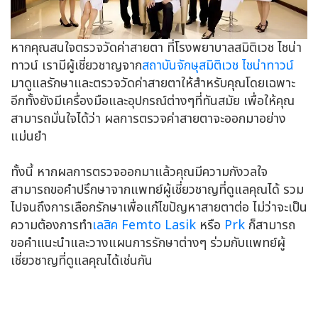
หากคุณสนใจตรวจวัดค่าสายตา ที่โรงพยาบาลสมิติเวช ไชน่า
ทาวน์ เรามีผู้เชี่ยวชาญจาก
สถาบันจักษุสมิติเวช ไชน่าทาวน์
มาดูแลรักษาและตรวจวัดค่าสายตาให้สำหรับคุณโดยเฉพาะ
อีกทั้งยังมีเครื่องมือและอุปกรณ์ต่างๆที่ทันสมัย เพื่อให้คุณ
สามารถมั่นใจได้ว่า ผลการตรวจค่าสายตาจะออกมาอย่าง
แม่นยำ
ทั้งนี้ หากผลการตรวจออกมาแล้วคุณมีความกังวลใจ
สามารถขอคำปรึกษาจากแพทย์ผู้เชี่ยวชาญที่ดูแลคุณได้ รวม
ไปจนถึงการเลือกรักษาเพื่อแก้ไขปัญหาสายตาต่อ ไม่ว่าจะเป็น
ความต้องการทำ
เลสิค
Femto Lasik
หรือ
Prk
ก็สามารถ
ขอคำแนะนำและวางแผนการรักษาต่างๆ ร่วมกับแพทย์ผู้
เชี่ยวชาญที่ดูแลคุณได้เช่นกัน