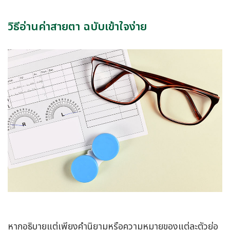
วิธีอ่านค่าสายตา ฉบับเข้าใจง่าย
หากอธิบายแต่เพียงคำนิยามหรือความหมายของแต่ละตัวย่อ