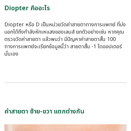
Diopter คืออะไร
Diopter หรือ D เป็นหน่วยวัดค่าสายตาทางการแพทย์ ที่บ่ง
บอกได้ถึงกำลังหักเหแสงของเลนส์ ยกตัวอย่างเช่น หากคุณ
ตรวจวัดค่าสายตา แล้วพบว่า มีปัญหาค่าสายตาสั้น 100
ทางการแพทย์จะเรียกข้อมูลนี้ว่า สายตาสั้น -1 ไดออปเตอร์
นั่นเอง
ค่าสายตา ซ้าย-ขวา แตกต่างกัน