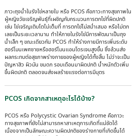
ภาวะถุงน้ำในรังไข่หลายใบ หรือ PCOS คือภาวะทางสุขภาพใน
ผู้หญิงวัยเจริญพันธุ์ที่เผชิญกับกระบวนการตกไข่ที่ผิดปกติ
เช่น ไข่เจริญเติบโตไม่เต็มที่ การตกไข่ไม่สม่ำเสมอ หรือไม่ตก
เลยเป็นระยะเวลานาน ทำให้ภายในรังไข่มีการพัฒนาเป็นถุง
น้ำเล็ก ๆ ขณะเดียวกัน PCOS ทำให้ร่างกายมีการเพิ่มระดับ
ฮอร์โมนเพศชายหรือฮอร์โมนแอนโดรเจนสูงขึ้น ซึ่งล้วนส่ง
ผลกระทบต่อสุขภาพร่างกายของผู้หญิงได้ทั้งสิ้น ไม่ว่าจะเป็น
ปัญหาสิว ผิวมัน ขนดก รอบเดือนมาผิดปกติ น้ำหนักตัวเพิ่ม
ขึ้นผิดปกติ ตลอดจนส่งผลร้ายแรงต่อการมีบุตร
PCOS เกิดจากสาเหตุอะไรได้บ้าง?
PCOS หรือ Polycystic Ovarian Syndrome คือภาวะ
ทางสุขภาพที่ยังไม่สามารถหาสาเหตุการเกิดที่แน่ชัดได้
เนื่องจากเป็นลักษณะความผิดปกติของร่างกายที่เกิดขึ้นได้