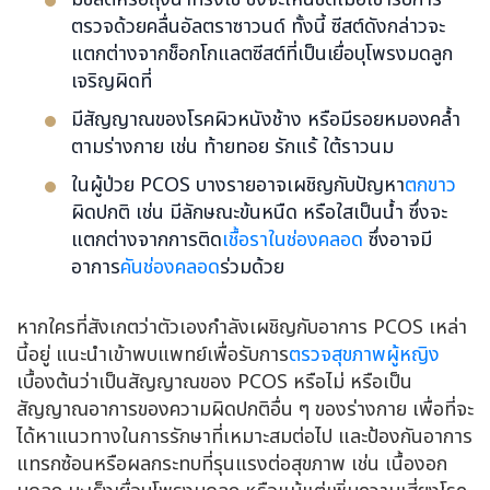
ตรวจด้วยคลื่นอัลตราซาวนด์ ทั้งนี้ ซีสต์ดังกล่าวจะ
แตกต่างจากช็อกโกแลตซีสต์ที่เป็นเยื่อบุโพรงมดลูก
เจริญผิดที่
มีสัญญาณของโรคผิวหนังช้าง หรือมีรอยหมองคล้ำ
ตามร่างกาย เช่น ท้ายทอย รักแร้ ใต้ราวนม
ในผู้ป่วย PCOS บางรายอาจเผชิญกับปัญหา
ตกขาว
ผิดปกติ เช่น มีลักษณะข้นหนืด หรือใสเป็นน้ำ ซึ่งจะ
แตกต่างจากการติด
เชื้อราในช่องคลอด
ซึ่งอาจมี
อาการ
คันช่องคลอด
ร่วมด้วย
หากใครที่สังเกตว่าตัวเองกำลังเผชิญกับอาการ PCOS เหล่า
นี้อยู่ แนะนำเข้าพบแพทย์เพื่อรับการ
ตรวจสุขภาพผู้หญิง
เบื้องต้นว่าเป็นสัญญาณของ PCOS หรือไม่ หรือเป็น
สัญญาณอาการของความผิดปกติอื่น ๆ ของร่างกาย เพื่อที่จะ
ได้หาแนวทางในการรักษาที่เหมาะสมต่อไป และป้องกันอาการ
แทรกซ้อนหรือผลกระทบที่รุนแรงต่อสุขภาพ เช่น เนื้องอก