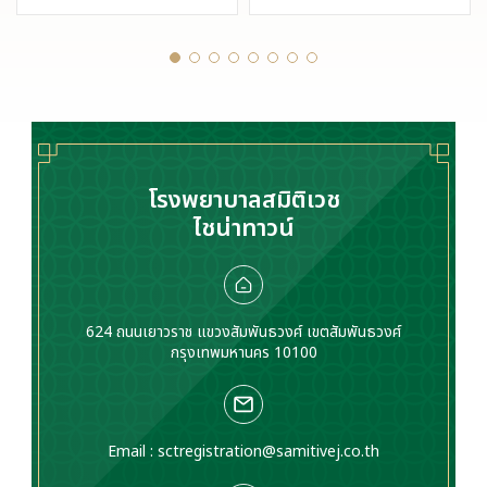
หลายคนอาจเคยเจอ
เจริญเติบโตผิดปกติ
และจะไม่อันตรายเสมอ
ทำให้ประจำเดือนมามาก
ไป แต่หากมีเลือดออก
ผิดปกติ ปวดท้องน้อย
ผิดปกติ ควรรีบปรึกษา
มีบุตรยาก หรืออาจคลำ
แพทย์เพื่อหาสาเหตุและ
เจอก้อนที่ท้อง ควร
แนวทางรักษา
ปรึกษาแพทย์
โรงพยาบาลสมิติเวช
ไชน่าทาวน์
624 ถนนเยาวราช แขวงสัมพันธวงศ์ เขตสัมพันธวงศ์
กรุงเทพมหานคร 10100
Email :
sctregistration@samitivej.co.th