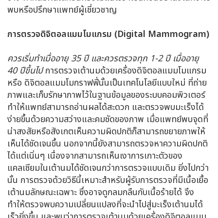
พบหรือปรึกษาแพทย์ผู้เชี่ยวชาญ
การตรวจดิจิตอลแมมโมแกรม (
Digital Mammogram)
ควรเริ่มทำเมื่ออายุ 35 ปี และควรตรวจทุก 1-2 ปี เมื่ออายุ
40 ปีขึ้นไป
การตรวจเต้านมด้วยเครื่องดิจิตอลแมมโมแกรม
หรือ ดิจิตอลแมมโมกราฟฟี่นั้นเป็นเทคโนโลยีแบบใหม่ ที่ถ่าย
ภาพและเก็บรักษาภาพไว้ในฐานข้อมูลของระบบคอมพิวเตอร์
ทำให้แพทย์สามารถอ่านผลได้สะดวก และตรวจพบมะเร็งได้
ง่ายขึ้นด้วยความสว่างและคมชัดของภาพ เมื่อแพทย์พบจุดที่
น่าสงสัยหรือสังเกตเห็นความผิดปกติก็สามารถขยายภาพให้
เห็นได้ชัดเจนขึ้น นอกจากนี้ยังสามารถตรวจหาความผิดปกติ
ได้แต่เนิ่นๆ เนื่องจากสามารถเห็นเงาการเกาะตัวของ
แคลเซียมในเต้านมได้ชัดเจนกว่าการตรวจแบบเดิม ยิ่งไปกว่า
นั้น การตรวจด้วยวิธีนี้เหมาะสำหรับผู้รับการตรวจที่มีเนื้อเยื้อ
เต้านมลักษณะเฉพาะ ซึ่งอาจดูกลมกลืนกับเนื้อร้ายได้ จึง
ทำให้ตรวจพบความเปลี่ยนแปลงที่จะนำไปสู่มะเร็งเต้านมได้
เร็วยิ่งขึ้น และพบว่าการตรวจเต้านมด้วยเครื่องดิจิตอลแมม