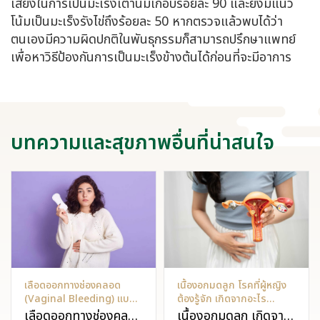
เสี่ยงในการเป็นมะเร็งเต้านมเกือบร้อยละ 90 และยังมีแนว
โน้มเป็นมะเร็งรังไข่ถึงร้อยละ 50 หากตรวจแล้วพบได้ว่า
ตนเองมีความผิดปกติในพันธุกรรมก็สามารถปรึกษาแพทย์
เพื่อหาวิธีป้องกันการเป็นมะเร็งข้างต้นได้ก่อนที่จะมีอาการ
บทความและสุขภาพอื่นที่น่าสนใจ
เลือดออกทางช่องคลอด
เนื้องอกมดลูก โรคที่ผู้หญิง
(Vaginal Bleeding) แบบ
ต้องรู้จัก เกิดจากอะไร
ไหนผิดปกติ?
ป้องกันได้ไหม?
เลือดออกทางช่องคลอด
เนื้องอกมดลูก เกิดจาก