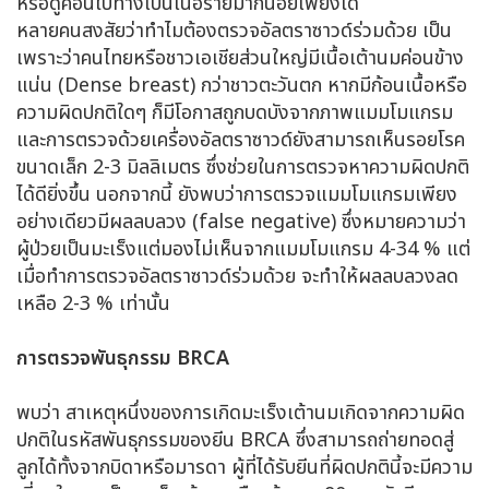
หรือดูค่อนไปทางเป็นเนื้อร้ายมากน้อยเพียงใด
หลายคนสงสัยว่าทำไมต้องตรวจอัลตราซาวด์ร่วมด้วย เป็น
เพราะว่าคนไทยหรือชาวเอเชียส่วนใหญ่มีเนื้อเต้านมค่อนข้าง
แน่น (Dense breast) กว่าชาวตะวันตก หากมีก้อนเนื้อหรือ
ความผิดปกติใดๆ ก็มีโอกาสถูกบดบังจากภาพแมมโมแกรม
และการตรวจด้วยเครื่องอัลตราซาวด์ยังสามารถเห็นรอยโรค
ขนาดเล็ก 2-3 มิลลิเมตร ซึ่งช่วยในการตรวจหาความผิดปกติ
ได้ดียิ่งขึ้น นอกจากนี้ ยังพบว่าการตรวจแมมโมแกรมเพียง
อย่างเดียวมีผลลบลวง (false negative) ซึ่งหมายความว่า
ผู้ป่วยเป็นมะเร็งแต่มองไม่เห็นจากแมมโมแกรม 4-34 % แต่
เมื่อทำการตรวจอัลตราซาวด์ร่วมด้วย จะทำให้ผลลบลวงลด
เหลือ 2-3 % เท่านั้น
การตรวจพันธุกรรม
BRCA
พบว่า สาเหตุหนึ่งของการเกิดมะเร็งเต้านมเกิดจากความผิด
ปกติในรหัสพันธุกรรมของยีน BRCA ซึ่งสามารถถ่ายทอดสู่
ลูกได้ทั้งจากบิดาหรือมารดา ผู้ที่ได้รับยีนที่ผิดปกตินี้จะมีความ