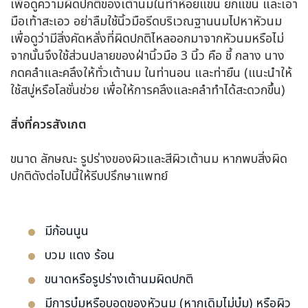
เพื่อดูความผิดปกติของเต้านมในท่าห้อยแขน ยกแขน และเอา
มือเท้าสะเอว อย่าลืมใช้นิ้วมือรีดบริเวณฐานนมไปหาหัวนม
เพื่อดูว่ามีสิ่งคัดหลั่งที่ผิดปกติไหลออกมาจากหัวนมหรือไม่
จากนั้นจึงใช้ส่วนปลายของฝ่านิ้วมือ 3 นิ้ว คือ ชี้ กลาง นาง
กดคลำและคลึงให้ทั่วเต้านม ในท่านอน และท่ายืน (แนะนำให้
ใช้สบู่หรือโลชั่นช่วย เพื่อให้การคลึงและคลำทำได้สะดวกขึ้น)
สิ่งที่ควรสังเกต
ขนาด ลักษณะ รูปร่างของผิวและสีผิวเต้านม หากพบสิ่งผิด
ปกติดังต่อไปนี้ให้รีบปรึกษาแพทย์
มีก้อนนูน
บวม แดง ร้อน
ขนาดหรือรูปร่างเต้านมผิดปกติ
มีการบุ๋มหรือบอดของหัวนม (หากเดิมไม่บุ๋ม) หรือผิว