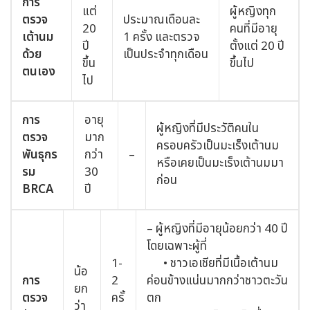
การ
แต่
ผู้หญิงทุก
ตรวจ
ประมาณเดือนละ
20
คนที่มีอายุ
เต้านม
1 ครั้ง และตรวจ
ปี
ตั้งแต่ 20 ปี
ด้วย
เป็นประจำทุกเดือน
ขึ้น
ขึ้นไป
ตนเอง
ไป
การ
อายุ
ผู้หญิงที่มีประวัติคนใน
ตรวจ
มาก
ครอบครัวเป็นมะเร็งเต้านม
พันธุกร
กว่า
–
หรือเคยเป็นมะเร็งเต้านมมา
รม
30
ก่อน
BRCA
ปี
– ผู้หญิงที่มีอายุน้อยกว่า 40 ปี
โดยเฉพาะผู้ที่
1-
• ชาวเอเชียที่มีเนื้อเต้านม
น้อ
การ
2
ค่อนข้างแน่นมากกว่าชาวตะวัน
ยก
ตรวจ
ครั้
ตก
ว่า