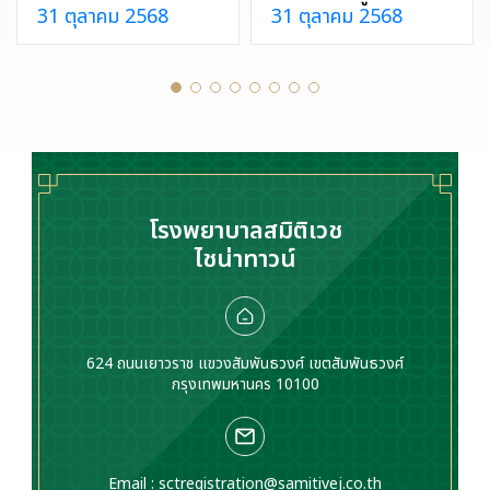
31 ตุลาคม 2568
31 ตุลาคม 2568
เป็นอาการที่ผู้หญิง
เซลล์กล้ามเนื้อมดลูก
หลายคนอาจเคยเจอ
เจริญเติบโตผิดปกติ
และจะไม่อันตรายเสมอ
ทำให้ประจำเดือนมามาก
ไป แต่หากมีเลือดออก
ผิดปกติ ปวดท้องน้อย
ผิดปกติ ควรรีบปรึกษา
มีบุตรยาก หรืออาจคลำ
แพทย์เพื่อหาสาเหตุและ
เจอก้อนที่ท้อง ควร
แนวทางรักษา
ปรึกษาแพทย์
โรงพยาบาลสมิติเวช
ไชน่าทาวน์
624 ถนนเยาวราช แขวงสัมพันธวงศ์ เขตสัมพันธวงศ์
กรุงเทพมหานคร 10100
Email :
sctregistration@samitivej.co.th