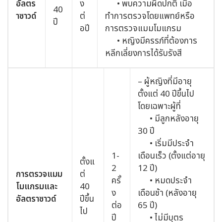
อัลตร
ง
• พบความผิดปกติ เมื่อ
40
าซาวด์
ต่
ทำการตรวจโดยแพทย์หรือ
ปี
อปี
การตรวจแมมโมแกรม
• หญิงมีครรภ์ที่ต้องการ
หลีกเลี่ยงการได้รับรังสี
– ผู้หญิงที่มีอายุ
ตั้งแต่ 40 ปีขึ้นไป
โดยเฉพาะผู้ที่
• มีลูกหลังอายุ
30 ปี
• เริ่มมีประจำ
1-
เดือนเร็ว (ตั้งแต่อายุ
ตั้งแ
2
12 ปี)
การตรวจแมม
ต่
ครั้
• หมดประจำ
โมแกรมและ
40
ง
เดือนช้า (หลังอายุ
อัลตราซาวด์
ปีขึ้น
ต่อ
65 ปี)
ไป
ปี
• ไม่มีบุตร