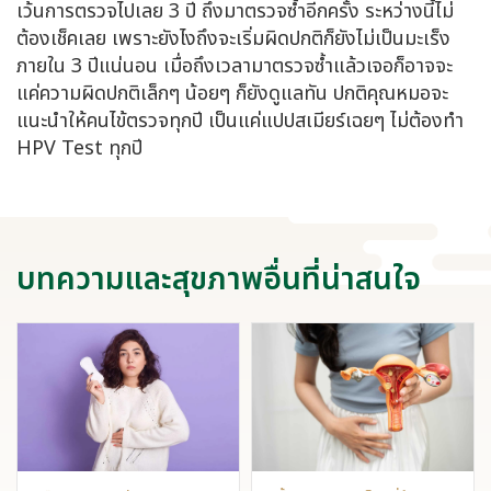
เว้นการตรวจไปเลย 3 ปี ถึงมาตรวจซ้ำอีกครั้ง ระหว่างนี้ไม่
ต้องเช็คเลย เพราะยังไงถึงจะเริ่มผิดปกติก็ยังไม่เป็นมะเร็ง
ภายใน 3 ปีแน่นอน เมื่อถึงเวลามาตรวจซ้ำแล้วเจอก็อาจจะ
แค่ความผิดปกติเล็กๆ น้อยๆ ก็ยังดูแลทัน ปกติคุณหมอจะ
แนะนำให้คนไข้ตรวจทุกปี เป็นแค่แปปสเมียร์เฉยๆ ไม่ต้องทำ
HPV Test ทุกปี
บทความและสุขภาพอื่นที่น่าสนใจ