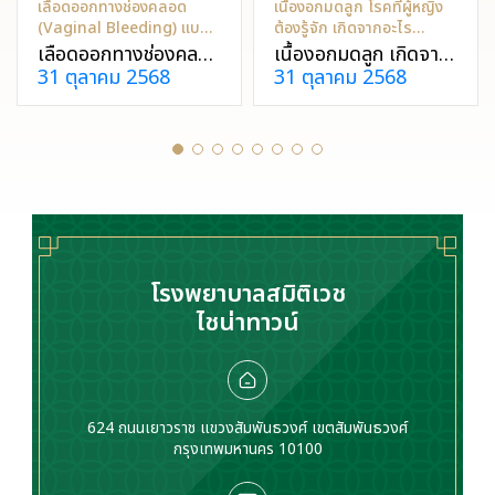
เลือดออกทางช่องคลอด
เนื้องอกมดลูก โรคที่ผู้หญิง
(Vaginal Bleeding) แบบ
ต้องรู้จัก เกิดจากอะไร
ไหนผิดปกติ?
ป้องกันได้ไหม?
เลือดออกทางช่องคลอด
เนื้องอกมดลูก เกิดจาก
31 ตุลาคม 2568
31 ตุลาคม 2568
เป็นอาการที่ผู้หญิง
เซลล์กล้ามเนื้อมดลูก
หลายคนอาจเคยเจอ
เจริญเติบโตผิดปกติ
และจะไม่อันตรายเสมอ
ทำให้ประจำเดือนมามาก
ไป แต่หากมีเลือดออก
ผิดปกติ ปวดท้องน้อย
ผิดปกติ ควรรีบปรึกษา
มีบุตรยาก หรืออาจคลำ
แพทย์เพื่อหาสาเหตุและ
เจอก้อนที่ท้อง ควร
แนวทางรักษา
ปรึกษาแพทย์
โรงพยาบาลสมิติเวช
ไชน่าทาวน์
624 ถนนเยาวราช แขวงสัมพันธวงศ์ เขตสัมพันธวงศ์
กรุงเทพมหานคร 10100