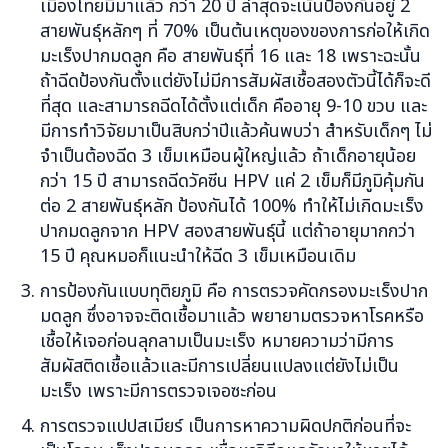
เมืองไทยมีมาแล้ว กว่า 20 ปี ล่าสุดจะเน้นป้องกันอยู่ 2
สายพันธุ์หลักๆ ที่ 70% เป็นต้นเหตุของของการก่อให้เกิด
มะเร็งปากมดลูก คือ สายพันธุ์ที่ 16 และ 18 เพราะฉะนั้น
ถ้าฉีดป้องกันตั้งแต่ยังไม่มีการสัมผัสเชื้อสองตัวนี้ได้ก็จะดี
ที่สุด และสามารถฉีดได้ตั้งแต่เด็ก คืออายุ 9-10 ขวบ และ
มีการทำวิจัยมาเป็นสิบกว่าปีแล้วค้นพบว่า สำหรับเด็กๆ ไม่
จำเป็นต้องฉีด 3 เข็มเหมือนผู้ใหญ่แล้ว ถ้าเด็กอายุน้อย
กว่า 15 ปี สามารถฉีดวัคซีน HPV แค่ 2 เข็มก็มีภูมิคุ้มกัน
ต่อ 2 สายพันธุ์หลัก ป้องกันได้ 100% ทำให้ไม่เกิดมะเร็ง
ปากมดลูกจาก HPV สองสายพันธุ์นี้ แต่ถ้าอายุมากกว่า
15 ปี คุณหมอก็แนะนำให้ฉีด 3 เข็มเหมือนเดิม
การป้องกันแบบทุติยภูมิ คือ การตรวจคัดกรองมะเร็งปาก
มดลูก ซึ่งอาจจะติดเชื้อมาแล้ว พยายามตรวจหาโรคหรือ
เชื้อให้เจอก่อนลุกลามเป็นมะเร็ง หมายความว่ามีการ
สัมผัสติดเชื้อแล้วและมีการเปลี่ยนแปลงแต่ยังไม่เป็น
มะเร็ง เพราะมีการตรวจเจอซะก่อน
การตรวจแปปสเมียร์ เป็นการหาความผิดปกติก่อนที่จะ