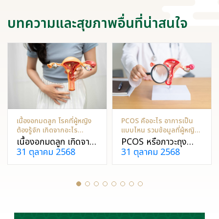
บทความและสุขภาพอื่นที่น่าสนใจ
เนื้องอกมดลูก โรคที่ผู้หญิง
PCOS คืออะไร อาการเป็น
ต้องรู้จัก เกิดจากอะไร
แบบไหน รวมข้อมูลที่ผู้หญิง
ป้องกันได้ไหม?
ควรรู้!
เนื้องอกมดลูก เกิดจาก
PCOS หรือภาวะถุงน้ำ
31 ตุลาคม 2568
31 ตุลาคม 2568
เซลล์กล้ามเนื้อมดลูก
รังไข่หลายใบ พบได้บ่อย
เจริญเติบโตผิดปกติ
ในผู้หญิง สาเหตุการ
ทำให้ประจำเดือนมามาก
เกิดไม่เป็นที่แน่ชัด แต่
ผิดปกติ ปวดท้องน้อย
สามารถเข้ารับการรักษา
มีบุตรยาก หรืออาจคลำ
และป้องกันเพื่อไม่ให้
เจอก้อนที่ท้อง ควร
เกิดภาวะแทรกซ้อนที่