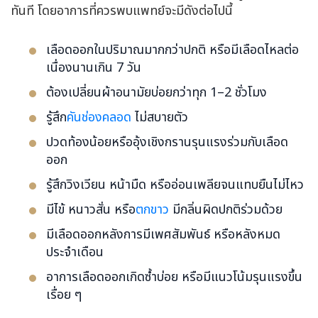
ทันที โดยอาการที่ควรพบแพทย์จะมีดังต่อไปนี้
เลือดออกในปริมาณมากกว่าปกติ หรือมีเลือดไหลต่อ
เนื่องนานเกิน 7 วัน
ต้องเปลี่ยนผ้าอนามัยบ่อยกว่าทุก 1–2 ชั่วโมง
รู้สึก
คันช่องคลอด
ไม่สบายตัว
ปวดท้องน้อยหรืออุ้งเชิงกรานรุนแรงร่วมกับเลือด
ออก
รู้สึกวิงเวียน หน้ามืด หรืออ่อนเพลียจนแทบยืนไม่ไหว
มีไข้ หนาวสั่น หรือ
ตกขาว
มีกลิ่นผิดปกติร่วมด้วย
มีเลือดออกหลังการมีเพศสัมพันธ์ หรือหลังหมด
ประจำเดือน
อาการเลือดออกเกิดซ้ำบ่อย หรือมีแนวโน้มรุนแรงขึ้น
เรื่อย ๆ