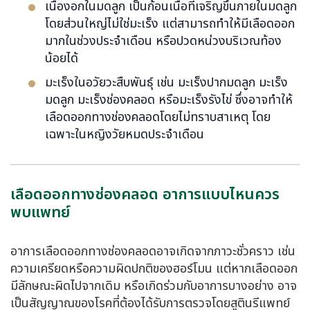
เนื้องอกในมดลูก เป็นก้อนเนื้อที่เจริญขึ้นภายในมดลูก
โดยส่วนใหญ่ไม่ใช่มะเร็ง แต่สามารถทำให้มีเลือดออก
มากในช่วงประจำเดือน หรือปวดหน่วงบริเวณท้อง
น้อยได้
มะเร็งในอวัยวะสืบพันธุ์ เช่น มะเร็งปากมดลูก มะเร็ง
มดลูก มะเร็งช่องคลอด หรือมะเร็งรังไข่ ซึ่งอาจทำให้
เลือดออกทางช่องคลอดโดยไม่ทราบสาเหตุ โดย
เฉพาะในหญิงวัยหมดประจำเดือน
เลือดออกทางช่องคลอด อาการแบบไหนควร
พบแพทย์
อาการเลือดออกทางช่องคลอดอาจเกิดจากภาวะชั่วคราว เช่น
ความเครียดหรือความผิดปกติของฮอร์โมน แต่หากเลือดออก
มีลักษณะผิดไปจากเดิม หรือเกิดร่วมกับอาการบางอย่าง อาจ
เป็นสัญญาณของโรคที่ต้องได้รับการตรวจโดยสูตินรีแพทย์