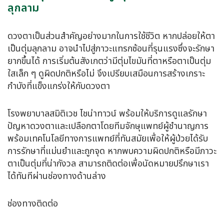
ลุกลาม
ดวงตาเป็นส่วนสำคัญอย่างมากในการใช้ชีวิต หากปล่อยให้ตา
เป็นตุ่มลุกลาม อาจนำไปสู่ภาวะแทรกซ้อนที่รุนแรงซึ่งจะรักษา
ยากขึ้นได้ การเริ่มต้นสังเกตว่ามีตุ่มไขมันที่ตาหรือตาเป็นตุ่ม
ใสเล็ก ๆ ดูผิดปกติหรือไม่ จึงเปรียบเสมือนการสร้างเกราะ
กำบังที่แข็งแกร่งให้กับดวงตา
โรงพยาบาลสมิติเวช ไชน่าทาวน์ พร้อมให้บริการดูแลรักษา
ปัญหาดวงตาและเปลือกตาโดยทีมจักษุแพทย์ผู้ชำนาญการ
พร้อมเทคโนโลยีทางการแพทย์ที่ทันสมัยเพื่อให้ผู้ป่วยได้รับ
การรักษาที่แม่นยำและถูกจุด หากพบความผิดปกติหรือมีภาวะ
ตาเป็นตุ่มที่น่ากังวล สามารถติดต่อเพื่อนัดหมายปรึกษาเรา
ได้ทันทีผ่านช่องทางด้านล่าง
ช่องทางติดต่อ