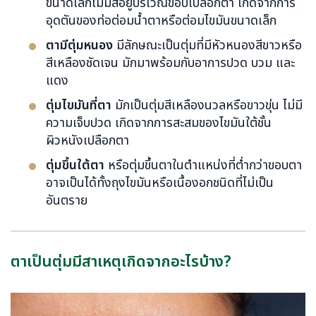
ขนาดเล็กไม่มีสีอยู่บริเวณขอบเปลือกตา เกิดจากการ
อุดตันของท่อต่อมน้ำตาหรือต่อมไขมันขนาดเล็ก
ตามีตุ่มหนอง
มีลักษณะเป็นตุ่มที่มีหัวหนองสีขาวหรือ
สีเหลืองชัดเจน มักมาพร้อมกับอาการปวด บวม และ
แดง
ตุ่มไขมันที่ตา
มักเป็นตุ่มสีเหลืองนวลหรือขาวขุ่น ไม่มี
ความเจ็บปวด เกิดจากการสะสมของไขมันใต้ชั้น
ผิวหนังเปลือกตา
ตุ่มขึ้นใต้ตา
หรือตุ่มขึ้นตาในตำแหน่งที่ต่ำกว่าขอบตา
อาจเป็นได้ทั้งถุงไขมันหรือเนื้องอกชนิดที่ไม่เป็น
อันตราย
ตาเป็นตุ่มมีสาเหตุเกิดจากอะไรบ้าง?