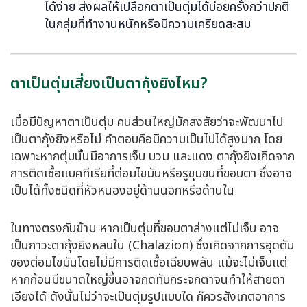
ได้ง่าย ส่งผลให้เปลือกตาเป็นตุ่มได้บ่อยครั้งกว่าปกติ
ในกลุ่มที่ทำงานหนักหรือมีความเครียดสะสม
ตาเป็นตุ่มเสี่ยงเป็นตากุ้งยิงไหม?
เมื่อมีปัญหาตาเป็นตุ่ม คนส่วนใหญ่มักสงสัยว่าจะพัฒนาไป
เป็นตากุ้งยิงหรือไม่ คำตอบคือมีความเป็นไปได้สูงมาก โดย
เฉพาะหากตุ่มนั้นมีอาการเจ็บ บวม และแดง ตากุ้งยิงเกิดจาก
การติดเชื้อแบคทีเรียที่ต่อมไขมันหรือรูขุมขนที่ขอบตา ซึ่งอาจ
เป็นได้ทั้งชนิดที่หัวหนองอยู่ด้านนอกหรือด้านใน
ในทางตรงกันข้าม หากเป็นตุ่มที่ขอบตาล่างแต่ไม่เจ็บ อาจ
เป็นภาวะตากุ้งยิงหลบใน (Chalazion) ซึ่งเกิดจากการอุดตัน
ของต่อมไขมันโดยไม่มีการติดเชื้อเฉียบพลัน แม้จะไม่เจ็บแต่
หากก้อนมีขนาดใหญ่ขึ้นอาจกดทับกระจกตาจนทำให้สายตา
เอียงได้ ดังนั้นไม่ว่าจะเป็นตุ่มรูปแบบใด ก็ควรสังเกตอาการ