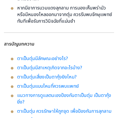
หากมีอาการบวมแดงลุกลาม การมองเห็นพร่ามัว
หรือมีหนองไหลออกมาจากตุ่ม ควรรีบพบจักษุแพทย์
ทันทีเพื่อรับการวินิจฉัยที่แม่นยำ
สารบัญบทความ
ตาเป็นตุ่มมีลักษณะอย่างไร?
ตาเป็นตุ่มมีสาเหตุเกิดจากอะไรบ้าง?
ตาเป็นตุ่มเสี่ยงเป็นตากุ้งยิงไหม?
ตาเป็นตุ่มแบบไหนที่ควรพบแพทย์
แนวทางการดูแลตนเองป้องกันตาเป็นตุ่ม เป็นตากุ้ง
ยิ่ง?
ตาเป็นตุ่ม ควรรักษาให้ถูกจุด เพื่อป้องกันการลุกลาม