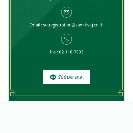
Email :
sctregistration@samitivej.co.th
โทร : 02-118-7893
รับข่าวสารและ
โปรโมชั่น