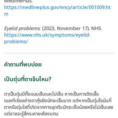
MedlinePlus.
https://medlineplus.gov/ency/article/001009.ht
m
Eyelid problems
. (2023, November 17). NHS.
https://www.nhs.uk/symptoms/eyelid-
problems/
คำถามที่พบบ่อย
เป็นตุ่มที่ตาเจ็บไหม?
ตาเป็นตุ่มมีทั้งแบบเจ็บและไม่เจ็บ หากเป็นการติดเชื้อ
แบคทีเรียอย่างตากุ้งยิงมักจะเจ็บมาก แต่หากเป็นตุ่มไขมันที่
ตาหรือตุ่มใสที่เกิดจากการอุดตันมักจะเจ็บน้อยหรือไม่เจ็บเลย
แต่อาจจะรู้สึกระคายเคืองแทน