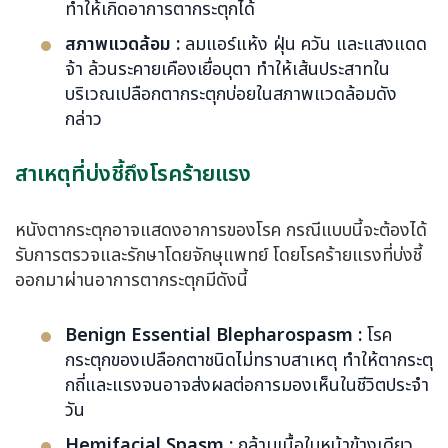
ทำให้เกิดอาการตากระตุกได้
สภาพแวดล้อม :
ลมแอร์แห้ง ฝุ่น ควัน และแสงแดด
จ้า ล้วนระคายเคืองเยื่อบุตา ทำให้เส้นประสาทใน
บริเวณเปลือกตากระตุกบ่อยในสภาพแวดล้อมดัง
กล่าว
สาเหตุที่บ่งชี้ถึงโรคร้ายแรง
หนังตากระตุกอาจแสดงอาการของโรค กรณีแบบนี้จะต้องได้
รับการตรวจและรักษาโดยจักษุแพทย์ โดยโรคร้ายแรงที่บ่งชี้
ออกมาผ่านอาการตากระตุกมีดังนี้
Benign Essential Blepharospasm :
โรค
กระตุกของเปลือกตาชนิดไม่ทราบสาเหตุ ทำให้ตากระตุ
กถี่และแรงจนอาจส่งผลต่อการมองเห็นในชีวิตประจำ
วัน
Hemifacial Spasm :
กล้ามเนื้อใบหน้าข้างเดียว