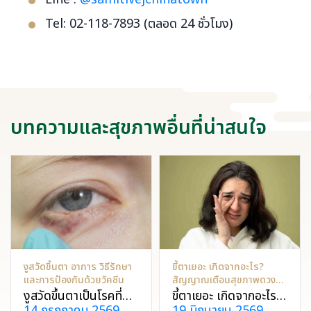
Tel: 02-118-7893 (ตลอด 24 ชั่วโมง)
บทความและสุขภาพอื่นที่น่าสนใจ
งูสวัดขึ้นตา อาการ วิธีรักษา
ขี้ตาเยอะ เกิดจากอะไร?
และการป้องกันด้วยวัคซีน
สัญญาณเตือนสุขภาพดวงตา
ที่ไม่ควรละเลย
งูสวัดขึ้นตาเป็นโรคที่
ขี้ตาเยอะ เกิดจากอะไร?
14 กรกฎาคม 2569
19 มิถุนายน 2569