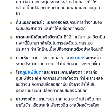
มก. ต่อวัน จะกระตุ้นระบบประสาทส่วนกลางทำให้
กล้ามเนื้อเปลือกตาหดตัวแบบฉับพลันและควบคุมไม่
ได้
ดื่มแอลกอฮอล์ :
แอลกอฮอล์รบกวนการทำงานของ
ระบบประสาทตา และทำให้เปลือกตากระตุก
ขาดแมกนีเซียมหรือวิตามิน B12 :
แร่ธาตุและวิตามิน
เหล่านี้มีบทบาทสำคัญในการส่งสัญญาณระบบ
ประสาท ทำให้กล้ามเนื้อเปลือกตาหดตัวอย่างผิดปกติ
ตาแห้ง :
อาการระคายเคืองตาจาก
ตาแห้ง
จะกระตุ้น
ระบบประสาทรอบดวงตาทำให้เกิดอาการกระตุกขึ้นมา
โรค
ภูมิแพ้ขึ้นตา
และการระคายเคืองตา :
สารก่อ
ภูมิแพ้ส่งผลให้เกิดการระคายเคืองตา ทำให้เราเผลอ
ขยี้ตาจนเกิดการปล่อยฮิสตามีน ซึ่งอาจทำให้เส้น
ประสาทบริเวณเปลือกตาตอบสนองผิดปกติ
ยาบางชนิด :
ยาบางประเภท เช่น ยาต้านโรคจิตเภท
ยากันชัก หรือยาแก้แพ้บางชนิด อาจมีผลข้างเคียง