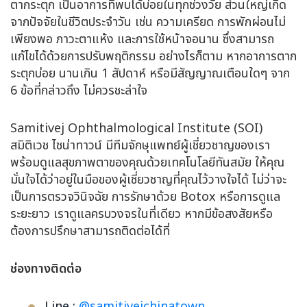
ตากระตุก เป็นอาการที่พบได้บ่อยในทุกช่วงวัย ส่วนใหญ่เกิด
จากปัจจัยในชีวิตประจำวัน เช่น ความเครียด การพักผ่อนไม่
เพียงพอ ภาวะตาแห้ง และการใช้หน้าจอนาน ซึ่งสามารถ
แก้ไขได้ด้วยการปรับพฤติกรรม อย่างไรก็ตาม หากอาการตาก
ระตุกบ่อย นานเกิน 1 สัปดาห์ หรือมีสัญญาณเตือนใดๆ จาก
6 ข้อที่กล่าวถึง ไม่ควรชะล่าใจ
Samitivej Ophthalmological Institute (SOI)
สมิติเวช ไชน่าทาวน์ มีทีมจักษุแพทย์ผู้เชี่ยวชาญของเรา
พร้อมดูแลสุขภาพตาของคุณด้วยเทคโนโลยีทันสมัย ให้คุณ
มั่นใจได้ว่าอยู่ในมือของผู้เชี่ยวชาญที่คุณไว้วางใจได้ ไม่ว่าจะ
เป็นการตรวจวินิจฉัย การรักษาด้วย Botox หรือการดูแล
ระยะยาว เราดูแลครบวงจรในที่เดียว หากมีข้อสงสัยหรือ
ต้องการปรึกษาสามารถติดต่อได้ที่
ช่องทางติดต่อ
Line :
@samitivejchinatown