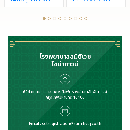
ทำให้มีผื่นหรือตุ่มน้ำ
รวมสาเหตุ อาการผิด
รอบดวงตา และปวด
ปกติที่ควรระวัง พร้อม
แสบ ตาแดง หรือสู้แสง
วิธีดูแลและป้องกัน
ไม่ได้ รักษาโดยการให้ยา
ดวงตาอย่างถูกต้อง
ป้องกันได้ด้วยการฉีด
เพื่อสุขภาพตาที่ดีใน
วัคซีนและดูแลภูมิคุ้มกัน
ระยะยาว
ให้ทำงานปกติ
โรงพยาบาลสมิติเวช
ไชน่าทาวน์
624 ถนนเยาวราช แขวงสัมพันธวงศ์ เขตสัมพันธวงศ์
กรุงเทพมหานคร 10100
Email :
sctregistration@samitivej.co.th