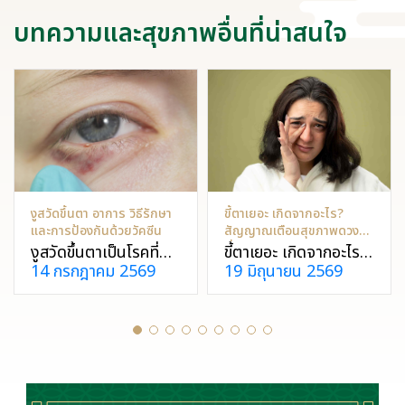
บทความและสุขภาพอื่นที่น่าสนใจ
งูสวัดขึ้นตา อาการ วิธีรักษา
ขี้ตาเยอะ เกิดจากอะไร?
และการป้องกันด้วยวัคซีน
สัญญาณเตือนสุขภาพดวงตา
ที่ไม่ควรละเลย
งูสวัดขึ้นตาเป็นโรคที่
ขี้ตาเยอะ เกิดจากอะไร?
14 กรกฎาคม 2569
19 มิถุนายน 2569
ทำให้มีผื่นหรือตุ่มน้ำ
รวมสาเหตุ อาการผิด
รอบดวงตา และปวด
ปกติที่ควรระวัง พร้อม
แสบ ตาแดง หรือสู้แสง
วิธีดูแลและป้องกัน
ไม่ได้ รักษาโดยการให้ยา
ดวงตาอย่างถูกต้อง
ป้องกันได้ด้วยการฉีด
เพื่อสุขภาพตาที่ดีใน
วัคซีนและดูแลภูมิคุ้มกัน
ระยะยาว