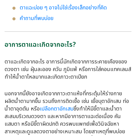
ตาแฉะบ่อย ๆ อาจไม่ใช่เรื่องเล็กอย่างที่คิด
คำถามที่พบบ่อย
อาการตาแฉะเกิดจากอะไร?
ตาแฉะเกิดจากอะไร อาการนี้มักเกิดจากการระคายเคืองของ
ดวงตา เช่น ฝุ่นละออง ควัน ภูมิแพ้ หรือการใส่คอนแทคเลนส์
ทำให้น้ำตาไหลมากและเกิดภาวะตาเปียก
นอกจากนี้ยังอาจเกิดจากภาวะตาแห้งที่กระตุ้นให้ร่างกาย
ผลิตน้ำตามากขึ้น รวมถึงการติดเชื้อ เช่น เยื่อบุตาอักเสบ ท่อ
น้ำตาอุดตัน หรือ
เปลือกตาอักเสบ
ซึ่งทำให้มีขี้ตาและน้ำตา
สะสมบริเวณดวงตา และหากมีอาการตาแฉะต่อเนื่อง คัน
แสบตา หรือมีขี้ตาผิดปกติ ควรพบแพทย์เพื่อวินิจฉัยหา
สาเหตุและดูแลดวงตาอย่างเหมาะสม โดยสาเหตุที่พบบ่อย