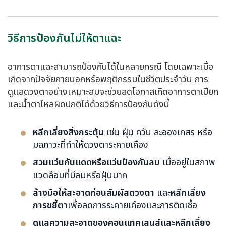
วิธีการป้องกันไม่ให้ตาแฉะ
อาการตาแฉะสามารถป้องกันได้ในหลายกรณี โดยเฉพาะเมื่อ
เกิดจากปัจจัยภายนอกหรือพฤติกรรมในชีวิตประจำวัน การ
ดูแลดวงตาอย่างเหมาะสมจะช่วยลดโอกาสเกิดอาการตาเปียก
และน้ำตาไหลผิดปกติได้ด้วยวิธีการป้องกันดังนี้
หลีกเลี่ยงสิ่งกระตุ้น
เช่น ฝุ่น ควัน ละอองเกสร หรือ
มลภาวะที่ทำให้ดวงตาระคายเคือง
สวมแว่นกันแดดหรือแว่นป้องกันลม
เมื่ออยู่ในสภาพ
แวดล้อมที่มีลมหรือฝุ่นมาก
ล้างมือให้สะอาดก่อนสัมผัสดวงตา
และ
หลีกเลี่ยง
การขยี้ตา
เพื่อลดการระคายเคืองและการติดเชื้อ
ดูแลความสะอาดของคอนแทคเลนส์
และหลีกเลี่ยง