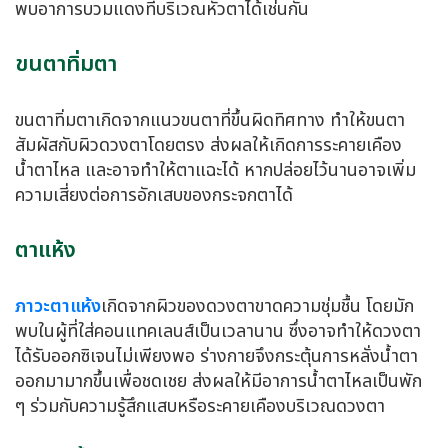
พบอาการบวมแดงที่บริเวณหัวตาได้เช่นกัน
ขนตาทิ่มตา
ขนตาทิ่มตาเกิดจากแนวขนตาที่ขึ้นผิดทิศทาง ทำให้ขนตา
สัมผัสกับผิวดวงตาโดยตรง ส่งผลให้เกิดการระคายเคือง
น้ำตาไหล และอาจทำให้ตาแฉะได้ หากปล่อยไว้นานอาจเพิ่ม
ความเสี่ยงต่อการอักเสบของกระจกตาได้
ตาแห้ง
ภาวะตาแห้ง
เกิดจากผิวของดวงตาขาดความชุ่มชื้น โดยมัก
พบในผู้ที่ใส่คอนแทคเลนส์เป็นเวลานาน ซึ่งอาจทำให้ดวงตา
ได้รับออกซิเจนไม่เพียงพอ ร่างกายจึงกระตุ้นการหลั่งน้ำตา
ออกมามากขึ้นเพื่อชดเชย ส่งผลให้มีอาการน้ำตาไหลเป็นพัก
ๆ ร่วมกับความรู้สึกแสบหรือระคายเคืองบริเวณดวงตา