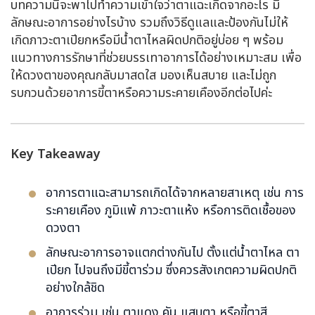
บทความนี้จะพาไปทำความเข้าใจว่าตาแฉะเกิดจากอะไร มี
ลักษณะอาการอย่างไรบ้าง รวมถึงวิธีดูแลและป้องกันไม่ให้
เกิดภาวะตาเปียกหรือมีน้ำตาไหลผิดปกติอยู่บ่อย ๆ พร้อม
แนวทางการรักษาที่ช่วยบรรเทาอาการได้อย่างเหมาะสม เพื่อ
ให้ดวงตาของคุณกลับมาสดใส มองเห็นสบาย และไม่ถูก
รบกวนด้วยอาการขี้ตาหรือความระคายเคืองอีกต่อไปค่ะ
Key Takeaway
อาการตาแฉะสามารถเกิดได้จากหลายสาเหตุ เช่น การ
ระคายเคือง ภูมิแพ้ ภาวะตาแห้ง หรือการติดเชื้อของ
ดวงตา
ลักษณะอาการอาจแตกต่างกันไป ตั้งแต่น้ำตาไหล ตา
เปียก ไปจนถึงมีขี้ตาร่วม ซึ่งควรสังเกตความผิดปกติ
อย่างใกล้ชิด
อาการร่วม เช่น ตาแดง คัน แสบตา หรือขี้ตาสี