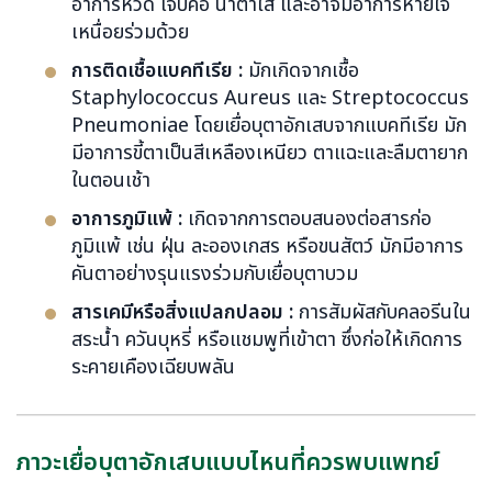
อาการหวัด เจ็บคอ น้ำตาใส และอาจมีอาการหายใจ
เหนื่อยร่วมด้วย
การติดเชื้อแบคทีเรีย :
มักเกิดจากเชื้อ
Staphylococcus Aureus และ Streptococcus
Pneumoniae โดยเยื่อบุตาอักเสบจากแบคทีเรีย มัก
มีอาการขี้ตาเป็นสีเหลืองเหนียว ตาแฉะและลืมตายาก
ในตอนเช้า
อาการภูมิแพ้ :
เกิดจากการตอบสนองต่อสารก่อ
ภูมิแพ้ เช่น ฝุ่น ละอองเกสร หรือขนสัตว์ มักมีอาการ
คันตาอย่างรุนแรงร่วมกับเยื่อบุตาบวม
สารเคมีหรือสิ่งแปลกปลอม :
การสัมผัสกับคลอรีนใน
สระน้ำ ควันบุหรี่ หรือแชมพูที่เข้าตา ซึ่งก่อให้เกิดการ
ระคายเคืองเฉียบพลัน
ภาวะเยื่อบุตาอักเสบแบบไหนที่ควรพบแพทย์