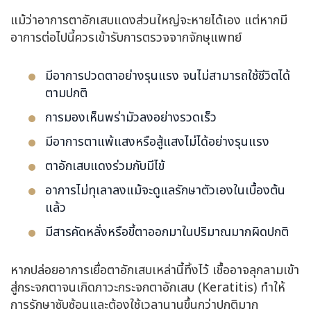
แม้ว่าอาการตาอักเสบแดงส่วนใหญ่จะหายได้เอง แต่หากมี
อาการต่อไปนี้ควรเข้ารับการตรวจจากจักษุแพทย์
มีอาการปวดตาอย่างรุนแรง จนไม่สามารถใช้ชีวิตได้
ตามปกติ
การมองเห็นพร่ามัวลงอย่างรวดเร็ว
มีอาการตาแพ้แสงหรือสู้แสงไม่ได้อย่างรุนแรง
ตาอักเสบแดงร่วมกับมีไข้
อาการไม่ทุเลาลงแม้จะดูแลรักษาตัวเองในเบื้องต้น
แล้ว
มีสารคัดหลั่งหรือขี้ตาออกมาในปริมาณมากผิดปกติ
หากปล่อยอาการเยื่อตาอักเสบเหล่านี้ทิ้งไว้ เชื้ออาจลุกลามเข้า
สู่กระจกตาจนเกิดภาวะกระจกตาอักเสบ (Keratitis) ทำให้
การรักษาซับซ้อนและต้องใช้เวลานานขึ้นกว่าปกติมาก