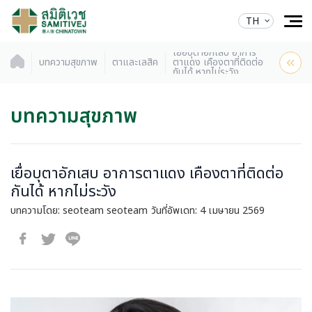
TH
เยื่อบุตาอักเสบ อาการ
บทความสุขภาพ
ตาและเลสิค
ตาแดง เคืองตาที่ติดต่อ
กันได้ หากไม่ระวัง
บทความสุขภาพ
เยื่อบุตาอักเสบ อาการตาแดง เคืองตาที่ติดต่อ
กันได้ หากไม่ระวัง
บทความโดย: seoteam seoteam
วันที่อัพเดท: 4 เมษายน 2569