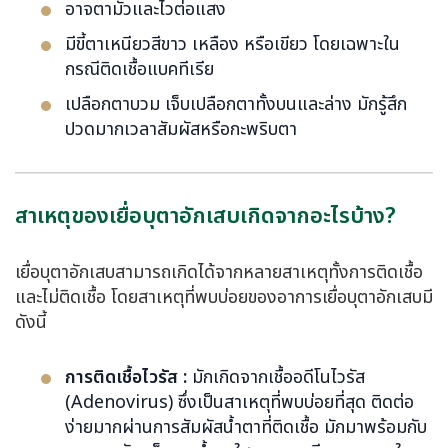
อาจตามัวและไวต่อแสง
มีขี้ตาเหนียวสีขาว เหลือง หรือเขียว โดยเฉพาะใน
กรณีติดเชื้อแบคทีเรีย
เปลือกตาบวม เจ็บเปลือกตาทั้งบนและล่าง มักรู้สึก
ปวดมากเวลาสัมผัสหรือกะพริบตา
สาเหตุของเยื่อบุตาอักเสบเกิดจากอะไรบ้าง?
เยื่อบุตาอักเสบสามารถเกิดได้จากหลายสาเหตุทั้งการติดเชื้อ
และไม่ติดเชื้อ โดยสาเหตุที่พบบ่อยของอาการเยื่อบุตาอักเสบมี
ดังนี้
การติดเชื้อไวรัส :
มักเกิดจากเชื้ออดีโนไวรัส
(Adenovirus) ซึ่งเป็นสาเหตุที่พบบ่อยที่สุด ติดต่อ
ง่ายมากผ่านการสัมผัสน้ำตาที่ติดเชื้อ มักมาพร้อมกับ