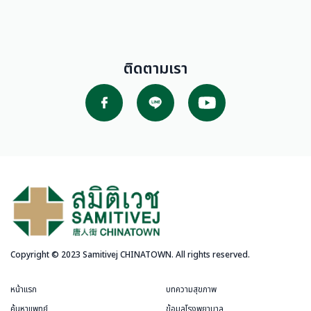
ติดตามเรา
Copyright © 2023 Samitivej CHINATOWN. All rights reserved.
หน้าแรก
บทความสุขภาพ
ค้นหาแพทย์
ข้อมูลโรงพยาบาล