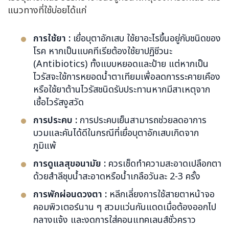
แนวทางที่ใช้บ่อยได้แก่
การใช้ยา :
เยื่อบุตาอักเสบ ใช้ยาอะไรขึ้นอยู่กับชนิดของ
โรค หากเป็นแบคทีเรียต้องใช้ยาปฏิชีวนะ
(Antibiotics) ทั้งแบบหยอดและป้าย แต่หากเป็น
ไวรัสจะใช้การหยอดน้ำตาเทียมเพื่อลดการระคายเคือง
หรือใช้ยาต้านไวรัสชนิดรับประทานหากมีสาเหตุจาก
เชื้อไวรัสงูสวัด
การประคบ :
การประคบเย็นสามารถช่วยลดอาการ
บวมและคันได้ดีในกรณีที่เยื่อบุตาอักเสบเกิดจาก
ภูมิแพ้
การดูแลสุขอนามัย :
ควรเช็ดทำความสะอาดเปลือกตา
ด้วยสำลีชุบน้ำสะอาดหรือน้ำเกลือวันละ 2-3 ครั้ง
การพักผ่อนดวงตา :
หลีกเลี่ยงการใช้สายตาหน้าจอ
คอมพิวเตอร์นาน ๆ สวมแว่นกันแดดเมื่อต้องออกไป
กลางแจ้ง และงดการใส่คอนแทคเลนส์ชั่วคราว