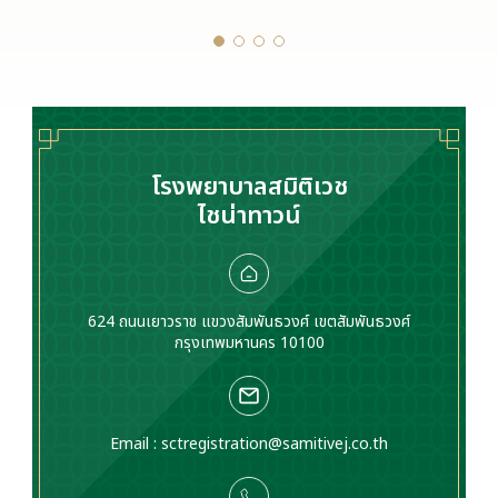
หลายปัจจัย เช่น อายุที่
ทางสรีระ การทำความ
เพิ่มขึ้น การ
เข้าใจทรงเต้านมแต่ละ
เปลี่ยนแปลงของ
แบบหรืออกทรงต่าง ๆ
ฮอร์โมน การตั้งครรภ์
จะช่วยให้เลือกวิธีการ
การลดน้ำหนัก รวมถึง
เสริมหน้าอกได้เหมาะกับ
พฤติกรรมในชีวิตประจำ
ตัวเองยิ่งขึ้น
วัน
โรงพยาบาลสมิติเวช
ไชน่าทาวน์
624 ถนนเยาวราช แขวงสัมพันธวงศ์ เขตสัมพันธวงศ์
กรุงเทพมหานคร 10100
Email :
sctregistration@samitivej.co.th