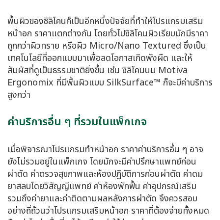
พื้นผิวของซิลิโคนก็เป็นอีกหนึ่งปัจจัยที่ทำให้โปรแกรมเสริม
หน้าอก ราคาแตกต่างกัน โดยทั่วไปซิลิโคนผิวเรียบมักมีราคา
ถูกกว่าผิวทราย หรือผิว Micro/Nano Textured ซึ่งเป็น
เทคโนโลยีที่ออกแบบมาเพื่อลดโอกาสเกิดพังผืด และให้
สัมผัสที่ดูเป็นธรรมชาติยิ่งขึ้น เช่น ซิลิโคนนม Motiva
Ergonomix ที่มีพื้นผิวแบบ SilkSurface™ ก็จะมีค่าบริการ
สูงกว่า
ค่าบริการอื่น ๆ ที่รวมในแพ็กเกจ
เมื่อพิจารณาโปรแกรมทําหน้าอก ราคาค่าบริการอื่น ๆ อาจ
ยังไม่รวมอยู่ในแพ็กเกจ โดยมักจะมีค่าปรึกษาแพทย์ก่อน
ผ่าตัด ค่าตรวจสุขภาพและห้องปฏิบัติการก่อนผ่าตัด ค่าดม
ยาสลบโดยวิสัญญีแพทย์ ค่าห้องพักฟื้น ค่าอุปกรณ์เสริม
รวมถึงค่ายาและค่าติดตามผลหลังการผ่าตัด จึงควรสอบ
อย่างถี่ถ้วนว่าโปรแกรมเสริมหน้าอก ราคาที่ต้องจ่ายทั้งหมด