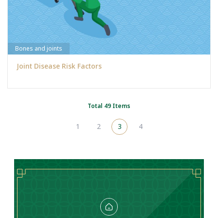
Bones and joints
Joint Disease Risk Factors
Total 49 Items
1
2
3
4