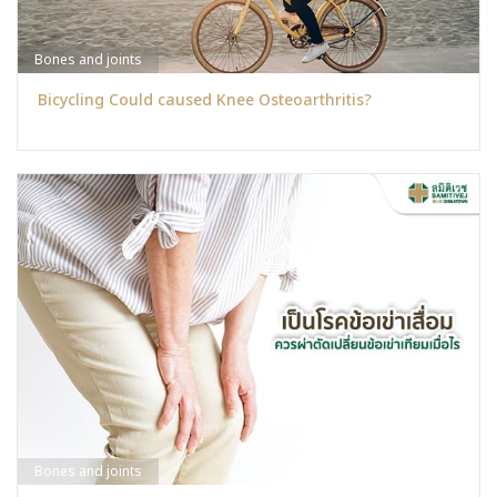
Bones and joints
ฺBicycling Could caused Knee Osteoarthritis?
Bones and joints