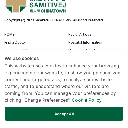
Copyright (c) 2023 Samitivej CHINATOWN. All rights reserved.
HOME
Health Articles
Find a Doctor
Hospital Information
Centers and Clinics
News and Activities
We use cookies
Medical Centers
Packages and Promotions
This website uses cookies to enhance your browsing
Terms and Conditions
Patient Rooms
experience on our website, to show you personalized
content and targeted ads, to analyze our website
Chivawattana Membership Card
traffic, and to understand where our visitors are
Maps and Directions
coming from. You can manage your preferences by
Samitivej Virtual Hospital
clicking "Change Preferences".
Cookie Policy
Terms of Use
Accept All