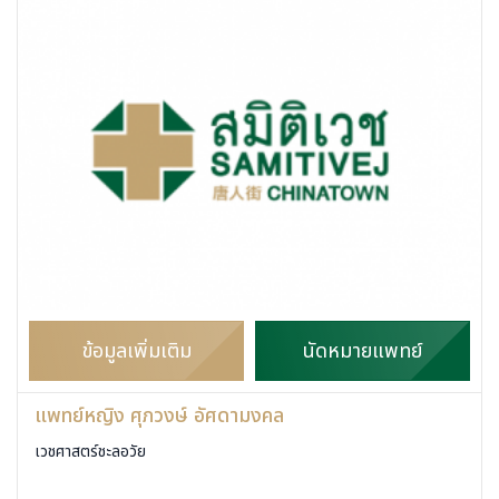
ข้อมูลเพิ่มเติม
นัดหมายแพทย์
แพทย์หญิง ศุภวงษ์ อัศดามงคล
เวชศาสตร์ชะลอวัย