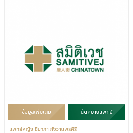
ข้อมูลเพิ่มเติม
นัดหมายแพทย์
แพทย์หญิง ชินาภา กังวานพรศิริ