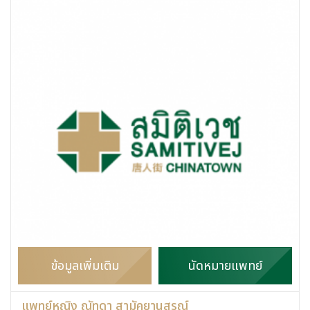
ข้อมูลเพิ่มเติม
นัดหมายแพทย์
แพทย์หญิง ณัทดา สามัคยานุสรณ์