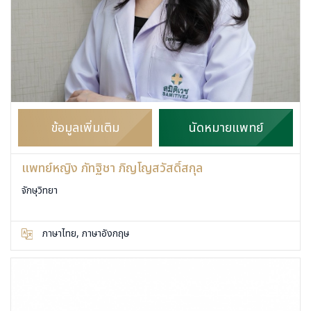
ข้อมูลเพิ่มเติม
นัดหมายแพทย์
แพทย์หญิง ภัทฐิชา ภิญโญสวัสดิ์สกุล
จักษุวิทยา
ภาษาไทย, ภาษาอังกฤษ