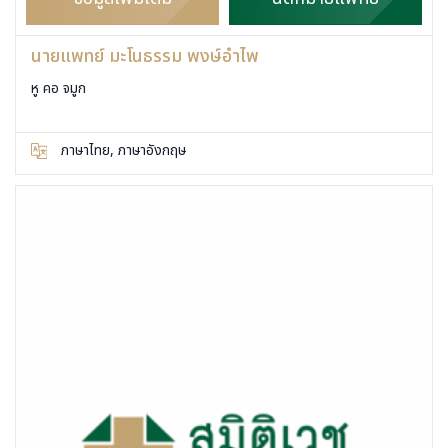
นายแพทย์ มะโนธรรม พงษ์อำไพ
หู คอ จมูก
ภาษาไทย, ภาษาอังกฤษ