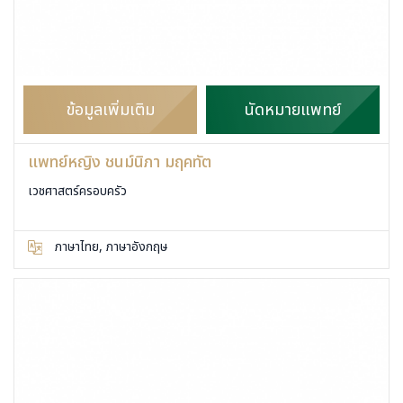
ข้อมูลเพิ่มเติม
นัดหมายแพทย์
แพทย์หญิง ชนม์นิภา มฤคทัต
เวชศาสตร์ครอบครัว
ภาษาไทย, ภาษาอังกฤษ