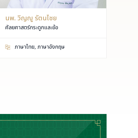
นพ. วิญญู รัตนไชย
ศ.นพ
ศัลยศาสตร์กระดูกและข้อ
ศัลยศ
ภาษาไทย, ภาษาอังกฤษ
ภ