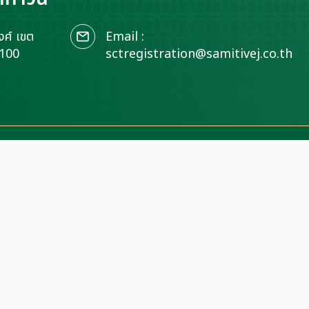
ศ์ เขต
Email :
0100
sctregistration@samitivej.co.th