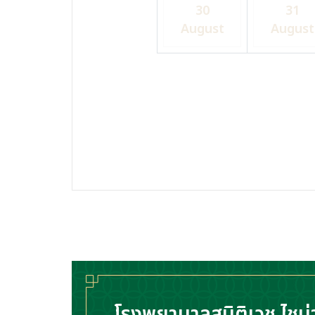
30
31
August
August
โรงพยาบาลสมิติเวช ไชน่