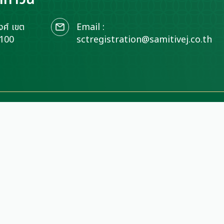
ศ์ เขต
Email :
0100
sctregistration@samitivej.co.th