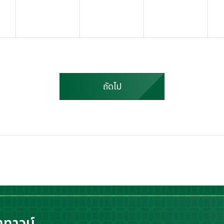
ถัดไป
าทาวน์