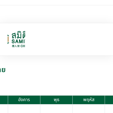
าย
อังคาร
พุธ
พฤหัส