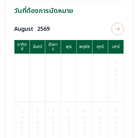
วันที่ต้องการนัดหมาย
August
2569
อาทิต
อังคา
จันทร์
พุธ
พฤหัส
ศุกร์
เสาร์
ย์
ร
1
A
u
g
u
s
t
2
3
4
5
6
7
8
A
A
A
A
A
A
A
u
u
u
u
u
u
u
g
g
g
g
g
g
g
u
u
u
u
u
u
u
s
s
s
s
s
s
s