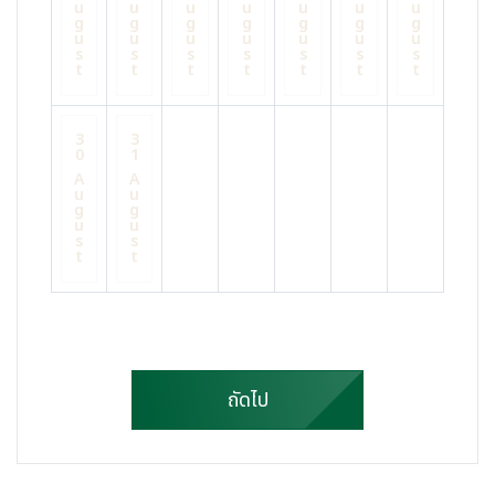
u
u
u
u
u
u
u
g
g
g
g
g
g
g
u
u
u
u
u
u
u
s
s
s
s
s
s
s
t
t
t
t
t
t
t
3
3
0
1
A
A
u
u
g
g
u
u
s
s
t
t
ถัดไป