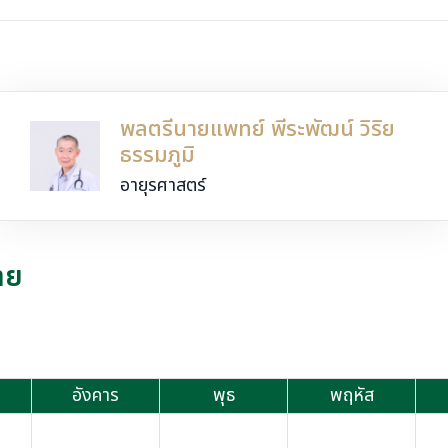
พลตรีนายแพทย์ พีระพัฒน์ วิริย
ธรรมภูมิ
อายุรศาสตร์
าย
อังคาร
พุธ
พฤหัส