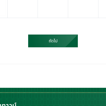
ถัดไป
าทาวน์