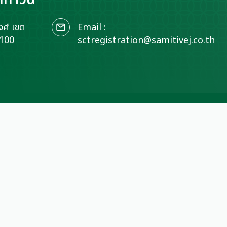
ศ์ เขต
Email :
0100
sctregistration@samitivej.co.th