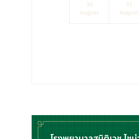
30
31
August
August
โรงพยาบาลสมิติเวช ไชน่