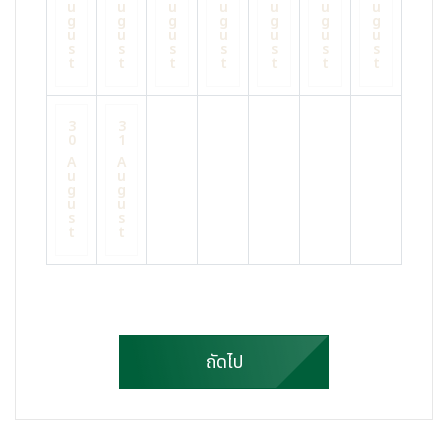
u
u
u
u
u
u
u
g
g
g
g
g
g
g
u
u
u
u
u
u
u
s
s
s
s
s
s
s
t
t
t
t
t
t
t
3
3
0
1
A
A
u
u
g
g
u
u
s
s
t
t
ถัดไป