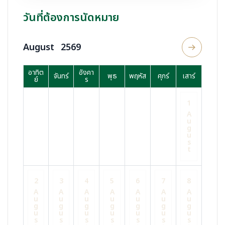
วันที่ต้องการนัดหมาย
August
2569
อาทิต
อังคา
จันทร์
พุธ
พฤหัส
ศุกร์
เสาร์
ย์
ร
1
A
u
g
u
s
t
2
3
4
5
6
7
8
A
A
A
A
A
A
A
u
u
u
u
u
u
u
g
g
g
g
g
g
g
u
u
u
u
u
u
u
s
s
s
s
s
s
s