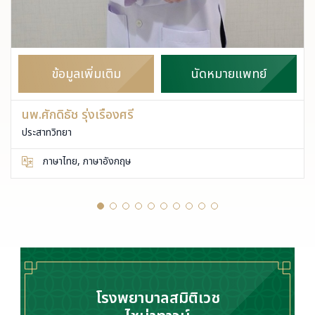
ข้อมูลเพิ่มเติม
นัดหมายแพทย์
นพ.ศักดิธัช รุ่งเรืองศรี
ประสาทวิทยา
ภาษาไทย, ภาษาอังกฤษ
โรงพยาบาลสมิติเวช