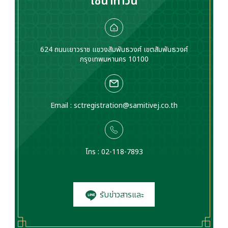
ไชน่าทาวน์
624 ถนนเยาวราช แขวงสัมพันธวงศ์ เขตสัมพันธวงศ์
กรุงเทพมหานคร 10100
Email :
sctregistration@samitivej.co.th
โทร : 02-118-7893
รับข่าวสารและ
โปรโมชั่น