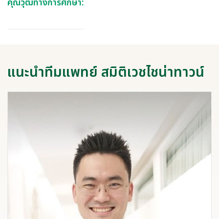
คุณวุฒิทางการศึกษา:
แนะนำทีมแพทย์ สมิติเวชไชน่าทาวน์