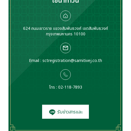
ไชน่าทาวน์
624 ถนนเยาวราช แขวงสัมพันธวงศ์ เขตสัมพันธวงศ์
กรุงเทพมหานคร 10100
Email :
sctregistration@samitivej.co.th
โทร : 02-118-7893
รับข่าวสารและ
โปรโมชั่น