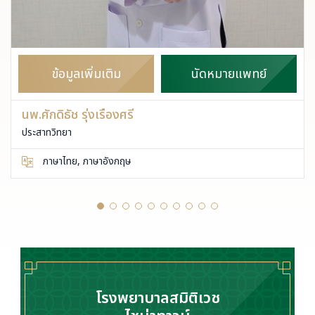
ข้อมูลเพิ่มเติม
นัดหมายแพทย์
นพ.ศักดิธัช รุ่งเรืองศรี
ประสาทวิทยา
ภาษาไทย, ภาษาอังกฤษ
โรงพยาบาลสมิติเวช