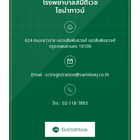
โรงพยาบาลสมิติเวช
ไชน่าทาวน์
624 ถนนเยาวราช แขวงสัมพันธวงศ์ เขตสัมพันธวงศ์
กรุงเทพมหานคร 10100
Email :
sctregistration@samitivej.co.th
โทร : 02-118-7893
รับข่าวสารและ