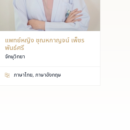
แพทย์หญิง ชุณหกาญจน์ เพ็ชร
แพทย
พันธ์ศรี
จักษุ
จักษุวิทยา
ภ
ภาษาไทย, ภาษาอังกฤษ