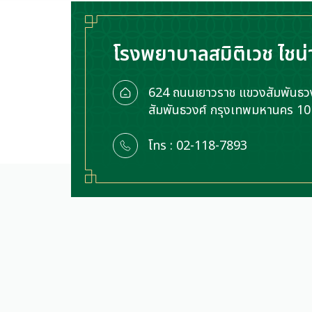
โรงพยาบาลสมิติเวช ไชน่
624 ถนนเยาวราช แขวงสัมพันธวง
สัมพันธวงศ์ กรุงเทพมหานคร 1
โทร : 02-118-7893