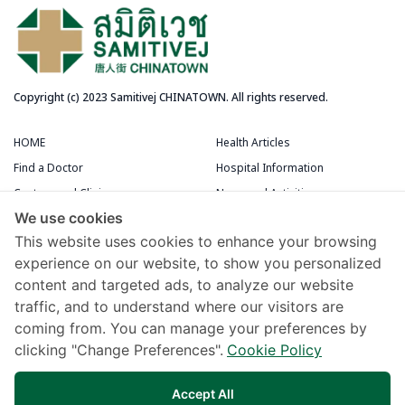
Copyright (c) 2023 Samitivej CHINATOWN. All rights reserved.
HOME
Health Articles
Find a Doctor
Hospital Information
Centers and Clinics
News and Activities
We use cookies
Medical Centers
Packages and Promotions
This website uses cookies to enhance your browsing
Terms and Conditions
Patient Rooms
experience on our website, to show you personalized
content and targeted ads, to analyze our website
Chivawattana Membership Card
traffic, and to understand where our visitors are
Maps and Directions
coming from. You can manage your preferences by
Samitivej Virtual Hospital
clicking "Change Preferences".
Cookie Policy
Terms of Use
Accept All